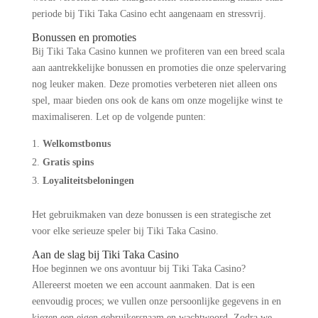
periode bij Tiki Taka Casino echt aangenaam en stressvrij.
Bonussen en promoties
Bij Tiki Taka Casino kunnen we profiteren van een breed scala
aan aantrekkelijke bonussen en promoties die onze spelervaring
nog leuker maken. Deze promoties verbeteren niet alleen ons
spel, maar bieden ons ook de kans om onze mogelijke winst te
maximaliseren. Let op de volgende punten:
Welkomstbonus
Gratis spins
Loyaliteitsbeloningen
Het gebruikmaken van deze bonussen is een strategische zet
voor elke serieuze speler bij Tiki Taka Casino.
Aan de slag bij Tiki Taka Casino
Hoe beginnen we ons avontuur bij Tiki Taka Casino?
Allereerst moeten we een account aanmaken. Dat is een
eenvoudig proces; we vullen onze persoonlijke gegevens in en
kiezen een eigen gebruikersnaam en wachtwoord. Zodra we