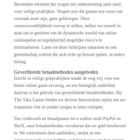
Bovendien versterkt het vragen om ondersteuning onze inzet
voor veilige praktijken. Vergeet niet dat gamen een vorm van
vermaak moet zijn, geen geldzorgen. Door
verantwoordelijkheid voorop te stellen, stellen we onszelf in
staat om te genieten van de dynamische wereld van online
casinospelen en tegelijkertijd mogelijke risico’s te
minimaliseren. Laten we deze richtlijnen omarmen en een
gemeenschap creëren die zich richt op bewust spelen, in ieders
belang.
Geverifieerde betaalmethoden aangeboden
Inzicht in veilige gokpraktijken maakt de weg vrij voor een
betere online game-ervaring, en een belangrijk onderdeel
daarvan is het gebruik van geverifieerde betaalmethoden. Bij
Tiki Taka Casino bieden we diverse betrouwbare opties om uw
transacties vlot en zonder zorgen te laten verlopen.
Van creditcards en betaalpassen tot e-wallets zoals PayPal en
Skrill, onze betaalmethoden verzekeren dat uw geld beschermd
is. We vertrouwen deze aanbieders, omdat ze een