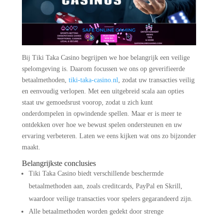
Bij Tiki Taka Casino begrijpen we hoe belangrijk een veilige
spelomgeving is. Daarom focussen we ons op geverifieerde
betaalmethoden,
tiki-taka-casino.nl
, zodat uw transacties veilig
en eenvoudig verlopen. Met een uitgebreid scala aan opties
staat uw gemoedsrust voorop, zodat u zich kunt
onderdompelen in opwindende spellen. Maar er is meer te
ontdekken over hoe we bewust spelen ondersteunen en uw
ervaring verbeteren. Laten we eens kijken wat ons zo bijzonder
maakt.
Belangrijkste conclusies
Tiki Taka Casino biedt verschillende beschermde
betaalmethoden aan, zoals creditcards, PayPal en Skrill,
waardoor veilige transacties voor spelers gegarandeerd zijn.
Alle betaalmethoden worden gedekt door strenge