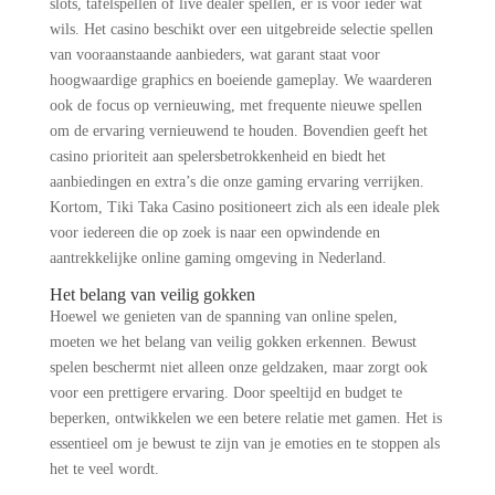
slots, tafelspellen of live dealer spellen, er is voor ieder wat
wils. Het casino beschikt over een uitgebreide selectie spellen
van vooraanstaande aanbieders, wat garant staat voor
hoogwaardige graphics en boeiende gameplay. We waarderen
ook de focus op vernieuwing, met frequente nieuwe spellen
om de ervaring vernieuwend te houden. Bovendien geeft het
casino prioriteit aan spelersbetrokkenheid en biedt het
aanbiedingen en extra’s die onze gaming ervaring verrijken.
Kortom, Tiki Taka Casino positioneert zich als een ideale plek
voor iedereen die op zoek is naar een opwindende en
aantrekkelijke online gaming omgeving in Nederland.
Het belang van veilig gokken
Hoewel we genieten van de spanning van online spelen,
moeten we het belang van veilig gokken erkennen. Bewust
spelen beschermt niet alleen onze geldzaken, maar zorgt ook
voor een prettigere ervaring. Door speeltijd en budget te
beperken, ontwikkelen we een betere relatie met gamen. Het is
essentieel om je bewust te zijn van je emoties en te stoppen als
het te veel wordt.