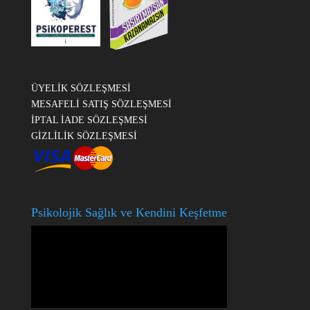
ÜYELİK SÖZLEŞMESİ
MESAFELİ SATIŞ SÖZLEŞMESİ
İPTAL İADE SÖZLEŞMESİ
GİZLİLİK SÖZLEŞMESİ
Psikolojik Sağlık ve Kendini Keşfetme
Video
oynatıcı