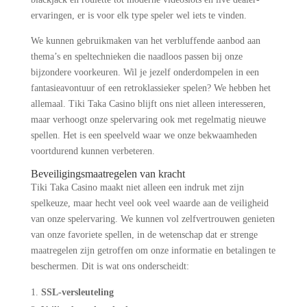
ervaringen, er is voor elk type speler wel iets te vinden.
We kunnen gebruikmaken van het verbluffende aanbod aan
thema’s en speltechnieken die naadloos passen bij onze
bijzondere voorkeuren. Wil je jezelf onderdompelen in een
fantasieavontuur of een retroklassieker spelen? We hebben het
allemaal. Tiki Taka Casino blijft ons niet alleen interesseren,
maar verhoogt onze spelervaring ook met regelmatig nieuwe
spellen. Het is een speelveld waar we onze bekwaamheden
voortdurend kunnen verbeteren.
Beveiligingsmaatregelen van kracht
Tiki Taka Casino maakt niet alleen een indruk met zijn
spelkeuze, maar hecht veel ook veel waarde aan de veiligheid
van onze spelervaring. We kunnen vol zelfvertrouwen genieten
van onze favoriete spellen, in de wetenschap dat er strenge
maatregelen zijn getroffen om onze informatie en betalingen te
beschermen. Dit is wat ons onderscheidt:
SSL-versleuteling