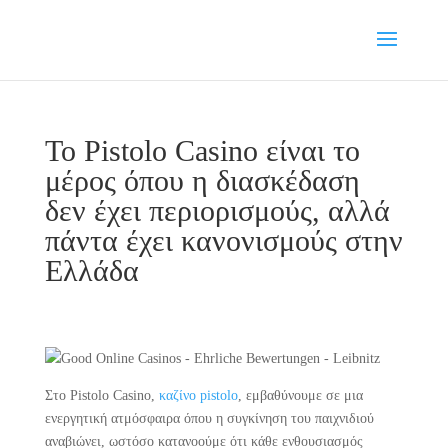
Το Pistolo Casino είναι το
μέρος όπου η διασκέδαση
δεν έχει περιορισμούς, αλλά
πάντα έχει κανονισμούς στην
Ελλάδα
Στο Pistolo Casino,
καζίνο pistolo
, εμβαθύνουμε σε μια
ενεργητική ατμόσφαιρα όπου η συγκίνηση του παιχνιδιού
αναβιώνει, ωστόσο κατανοούμε ότι κάθε ενθουσιασμός