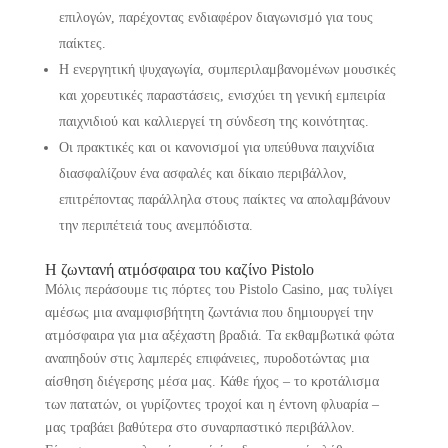
επιλογών, παρέχοντας ενδιαφέρον διαγωνισμό για τους
παίκτες.
Η ενεργητική ψυχαγωγία, συμπεριλαμβανομένων μουσικές
και χορευτικές παραστάσεις, ενισχύει τη γενική εμπειρία
παιχνιδιού και καλλιεργεί τη σύνδεση της κοινότητας.
Οι πρακτικές και οι κανονισμοί για υπεύθυνα παιχνίδια
διασφαλίζουν ένα ασφαλές και δίκαιο περιβάλλον,
επιτρέποντας παράλληλα στους παίκτες να απολαμβάνουν
την περιπέτειά τους ανεμπόδιστα.
Η ζωντανή ατμόσφαιρα του καζίνο Pistolo
Μόλις περάσουμε τις πόρτες του Pistolo Casino, μας τυλίγει
αμέσως μια αναμφισβήτητη ζωντάνια που δημιουργεί την
ατμόσφαιρα για μια αξέχαστη βραδιά. Τα εκθαμβωτικά φώτα
αναπηδούν στις λαμπερές επιφάνειες, πυροδοτώντας μια
αίσθηση διέγερσης μέσα μας. Κάθε ήχος – το κροτάλισμα
των πατατών, οι γυρίζοντες τροχοί και η έντονη φλυαρία –
μας τραβάει βαθύτερα στο συναρπαστικό περιβάλλον.