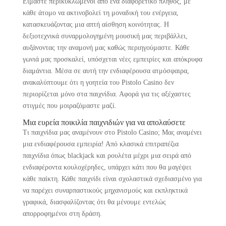
Είμαστε περικυκλωμένοι από ένα διαφορετικό πλήθος, με
κάθε άτομο να ακτινοβολεί τη μοναδική του ενέργεια,
κατασκευάζοντας μια απτή αίσθηση κοινότητας. Η
δεξιοτεχνικά συναρμολογημένη μουσική μας περιβάλλει,
αυξάνοντας την αναμονή μας καθώς περιηγούμαστε. Κάθε
γωνιά μας προσκαλεί, υπόσχεται νέες εμπειρίες και απόκρυφα
διαμάντια. Μέσα σε αυτή την ενδιαφέρουσα ατμόσφαιρα,
ανακαλύπτουμε ότι η γοητεία του Pistolo Casino δεν
περιορίζεται μόνο στα παιχνίδια. Αφορά για τις αξέχαστες
στιγμές που μοιραζόμαστε μαζί.
Μια ευρεία ποικιλία παιχνιδιών για να απολαύσετε
Τι παιχνίδια μας αναμένουν στο Pistolo Casino; Μας αναμένει
μια ενδιαφέρουσα εμπειρία! Από κλασικά επιτραπέζια
παιχνίδια όπως blackjack και ρουλέτα μέχρι μια σειρά από
ενδιαφέροντα κουλοχέρηδες, υπάρχει κάτι που θα μαγέψει
κάθε παίκτη. Κάθε παιχνίδι είναι σχολαστικά σχεδιασμένο για
να παρέχει συναρπαστικούς μηχανισμούς και εκπληκτικά
γραφικά, διασφαλίζοντας ότι θα μένουμε εντελώς
απορροφημένοι στη δράση.