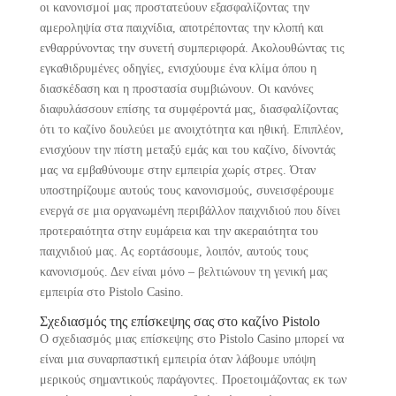
οι κανονισμοί μας προστατεύουν εξασφαλίζοντας την
αμεροληψία στα παιχνίδια, αποτρέποντας την κλοπή και
ενθαρρύνοντας την συνετή συμπεριφορά. Ακολουθώντας τις
εγκαθιδρυμένες οδηγίες, ενισχύουμε ένα κλίμα όπου η
διασκέδαση και η προστασία συμβιώνουν. Οι κανόνες
διαφυλάσσουν επίσης τα συμφέροντά μας, διασφαλίζοντας
ότι το καζίνο δουλεύει με ανοιχτότητα και ηθική. Επιπλέον,
ενισχύουν την πίστη μεταξύ εμάς και του καζίνο, δίνοντάς
μας να εμβαθύνουμε στην εμπειρία χωρίς στρες. Όταν
υποστηρίζουμε αυτούς τους κανονισμούς, συνεισφέρουμε
ενεργά σε μια οργανωμένη περιβάλλον παιχνιδιού που δίνει
προτεραιότητα στην ευμάρεια και την ακεραιότητα του
παιχνιδιού μας. Ας εορτάσουμε, λοιπόν, αυτούς τους
κανονισμούς. Δεν είναι μόνο – βελτιώνουν τη γενική μας
εμπειρία στο Pistolo Casino.
Σχεδιασμός της επίσκεψης σας στο καζίνο Pistolo
Ο σχεδιασμός μιας επίσκεψης στο Pistolo Casino μπορεί να
είναι μια συναρπαστική εμπειρία όταν λάβουμε υπόψη
μερικούς σημαντικούς παράγοντες. Προετοιμάζοντας εκ των