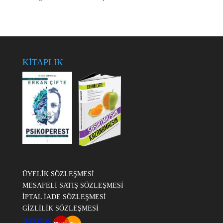
KİTAPLIK
ÜYELİK SÖZLEŞMESİ
MESAFELİ SATIŞ SÖZLEŞMESİ
İPTAL İADE SÖZLEŞMESİ
GİZLİLİK SÖZLEŞMESİ