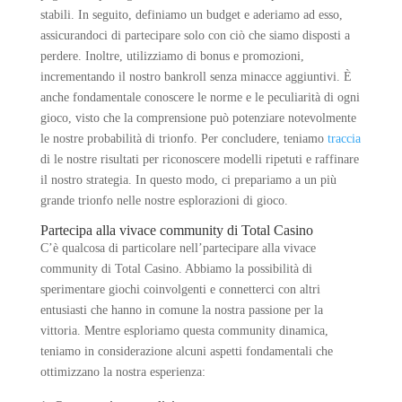
stabili. In seguito, definiamo un budget e aderiamo ad esso,
assicurandoci di partecipare solo con ciò che siamo disposti a
perdere. Inoltre, utilizziamo di bonus e promozioni,
incrementando il nostro bankroll senza minacce aggiuntivi. È
anche fondamentale conoscere le norme e le peculiarità di ogni
gioco, visto che la comprensione può potenziare notevolmente
le nostre probabilità di trionfo. Per concludere, teniamo
traccia
di le nostre risultati per riconoscere modelli ripetuti e raffinare
il nostro strategia. In questo modo, ci prepariamo a un più
grande trionfo nelle nostre esplorazioni di gioco.
Partecipa alla vivace community di Total Casino
C’è qualcosa di particolare nell’partecipare alla vivace
community di Total Casino. Abbiamo la possibilità di
sperimentare giochi coinvolgenti e connetterci con altri
entusiasti che hanno in comune la nostra passione per la
vittoria. Mentre esploriamo questa community dinamica,
teniamo in considerazione alcuni aspetti fondamentali che
ottimizzano la nostra esperienza: