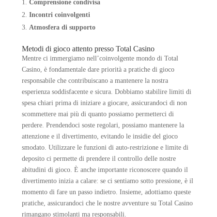
Comprensione condivisa
Incontri coinvolgenti
Atmosfera di supporto
Metodi di gioco attento presso Total Casino
Mentre ci immergiamo nell’coinvolgente mondo di Total
Casino, è fondamentale dare priorità a pratiche di gioco
responsabile che contribuiscano a mantenere la nostra
esperienza soddisfacente e sicura. Dobbiamo stabilire limiti di
spesa chiari prima di iniziare a giocare, assicurandoci di non
scommettere mai più di quanto possiamo permetterci di
perdere. Prendendoci soste regolari, possiamo mantenere la
attenzione e il divertimento, evitando le insidie del gioco
smodato. Utilizzare le funzioni di auto-restrizione e limite di
deposito ci permette di prendere il controllo delle nostre
abitudini di gioco. È anche importante riconoscere quando il
divertimento inizia a calare: se ci sentiamo sotto pressione, è il
momento di fare un passo indietro. Insieme, adottiamo queste
pratiche, assicurandoci che le nostre avventure su Total Casino
rimangano stimolanti ma responsabili.