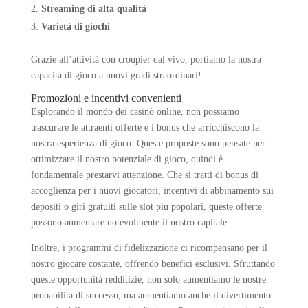
Streaming di alta qualità
Varietà di giochi
Grazie all’attività con croupier dal vivo, portiamo la nostra
capacità di gioco a nuovi gradi straordinari!
Promozioni e incentivi convenienti
Esplorando il mondo dei casinò online, non possiamo
trascurare le attraenti offerte e i bonus che arricchiscono la
nostra esperienza di gioco. Queste proposte sono pensate per
ottimizzare il nostro potenziale di gioco, quindi è
fondamentale prestarvi attenzione. Che si tratti di bonus di
accoglienza per i nuovi giocatori, incentivi di abbinamento sui
depositi o giri gratuiti sulle slot più popolari, queste offerte
possono aumentare notevolmente il nostro capitale.
Inoltre, i programmi di fidelizzazione ci ricompensano per il
nostro giocare costante, offrendo benefici esclusivi. Sfruttando
queste opportunità redditizie, non solo aumentiamo le nostre
probabilità di successo, ma aumentiamo anche il divertimento