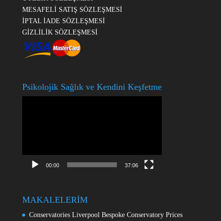
MESAFELİ SATIŞ SÖZLEŞMESİ
İPTAL İADE SÖZLEŞMESİ
GİZLİLİK SÖZLEŞMESİ
Psikolojik Sağlık ve Kendini Keşfetme
Video
oynatıcı
00:00
37:06
MAKALELERİM
Conservatories Liverpool Bespoke Conservatory Prices