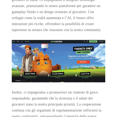
avanzate, potenziando le nostre piattaforme per garantire un
gameplay fluido e un design orientato al giocatore. Con
sviluppi come la realtà aumentata e l’AI, il futuro offre
interazioni più ricche, offrendoci la possibilità di creare
esperienze su misura che risuonino con la nostra community.
Inoltre, ci impegniamo a promuovere un contesto di gioco
responsabile, garantendo che la sicurezza e il salute dei
giocatori siano la nostra principale priorità. La cooperazione
continua con gli organismi di regolamentazione rafforzerà la
nostra conformità, salvaguardando l’integrità delle nostre