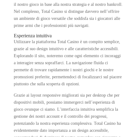
il nostro gioco in base alla nostra strategia e al nostro bankroll.
Nel complesso, Total Casino si distingue davvero nell’offrire
un ambiente di gioco versatile che soddisfa sia i giocatori alle
prime armi che i professionisti più navigati.
Esperienza intuitiva
Utilizzare la piattaforma Total Casino è un compito semplice,
grazie al suo design intuitivo e alle caratteristiche accessibili.
Esplorando il sito, noteremo come ogni elemento ci incoraggi
a interagire senza sopraffarci. La navigazione fluida ci
permette di trovare rapidamente i nostri giochi e le nostre
promozioni preferite, permettendoci di focalizzarci sul piacere
piuttosto che sulla scoperta di opzioni.
Grazie ai layout responsive migliorati sia per desktop che per
dispositivi mobili, possiamo immergerci nell’esperienza di
gioco ovunque ci siamo. L’interfaccia intuitiva semplifica la
gestione dei nostri account e il controllo dei progressi,
potenziando la nostra esperienza complessiva. Total Casino ha
evidentemente dato importanza a un design accessibile,