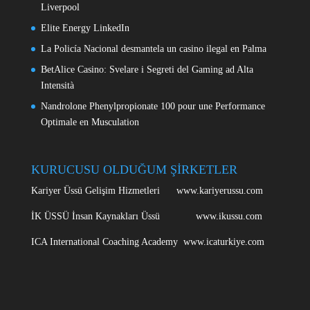
Liverpool
Elite Energy LinkedIn
La Policía Nacional desmantela un casino ilegal en Palma
BetAlice Casino: Svelare i Segreti del Gaming ad Alta
Intensità
Nandrolone Phenylpropionate 100 pour une Performance
Optimale en Musculation
KURUCUSU OLDUĞUM ŞİRKETLER
Kariyer Üssü Gelişim Hizmetleri www.kariyerussu.com
İK ÜSSÜ İnsan Kaynakları Üssü www.ikussu.com
ICA International Coaching Academy www.icaturkiye.com