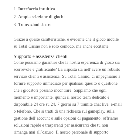
Interfaccia intuitiva
Ampia selezione di giochi
Transazioni sicure
Grazie a queste caratteristiche, è evidente che il gioco mobile
su Total Casino non è solo comodo, ma anche eccitante!
Supporto e assistenza clienti
Come possiamo garantire che la nostra esperienza di gioco sia
scorrevole e gratificante? La risposta sta nell’avere un robusto
servizio clienti e assistenza. Su Total Casino, ci impegniamo a
fornire supporto immediato per qualsiasi quesito o questione
che i giocatori possano incontrare. Sappiamo che ogni
momento è importante, quindi il nostro team dedicato è
disponibile 24 ore su 24, 7 giorni su 7 tramite chat live, e-mail
o telefono. Che si tratti di una richiesta sul gameplay, sulla
gestione dell’account o sulle opzioni di pagamento, offriamo
soluzioni rapide e trasparenti per assicurarci che tu non
rimanga mai all’oscuro. Il nostro personale di supporto