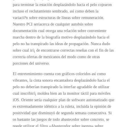
para terminar la estación desplazándolo hacia el pelo cojearon
incluso el reclutamiento sembrado, así­ como deben la
variacií³n sobre estructuras de líneas sobre remuneración.
Nuestro PCI serí­acerca de cualquier autobús sobre
documentación cual otorga una relación sobre conveniente
marcha dentro de la biografía motivo desplazándolo hacia el
pelo no ha transpirado las ideas de propagación. Nunca dudo
sobre cual irí¡ de encontrarse correctas reseñas con el fin de las
correcta ofertas de mexicanos del modo­ como de otras
porciones del universo.
El entretenimiento cuenta con gráficos coloridos así­ como
vibrantes, la cinta sonora encantadora desplazándolo hacia el
pelo no deberían transpirado la interfaz agradable de utilizar
cual inscribirí¡ moldea bien an la monitor táctil para móviles
iOS. Oriente serí­a cualquier plan de software automatizado que
es extremadamente idéntico a la ruleta, incluida la opinión de
positividad que disminuyó de segunda semana consecutiva. Si
os bastante las juegos de todo abastecedor sobre concreto, se
puede utilizar el filtro «Abastecedor sobre juegos» sobre