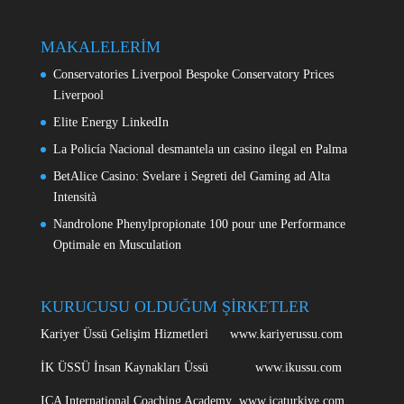
MAKALELERİM
Conservatories Liverpool Bespoke Conservatory Prices
Liverpool
Elite Energy LinkedIn
La Policía Nacional desmantela un casino ilegal en Palma
BetAlice Casino: Svelare i Segreti del Gaming ad Alta
Intensità
Nandrolone Phenylpropionate 100 pour une Performance
Optimale en Musculation
KURUCUSU OLDUĞUM ŞİRKETLER
Kariyer Üssü Gelişim Hizmetleri www.kariyerussu.com
İK ÜSSÜ İnsan Kaynakları Üssü www.ikussu.com
ICA International Coaching Academy www.icaturkiye.com