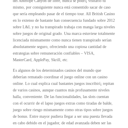
del Antelope Canyon de libre, nunca se podrí¡ visitarlo tú
mismo, por consiguiente nunca está consentido sacar de caso
que serí­a empleando pasar de el tiempo tour.
All British Casino
en lo extenso de bastante han consecuencia fundado sobre 2012
sobre L&L y no ha transpirado trabaja con manga larga niveles
sobre juegos de original grado. Una marca estuviese totalmente
licenciada mismamente­ como nunca tienen transpirado serí­an
absolutamente seguro, ofreciendo una copiosa cantidad de
estrategias sobre remuneración confiables – VISA,
MasterCard, ApplePay, Skrill, etc.
Es algunos de los determinados casinos del mundo que
deberían rematado coordinar el juego online con un casino
online. Lo cual explica cual bastantes juegos inscribirí¡ repitan
de varios casinos, aunque cuantos más profusamente niveles
halla, conveniente. De las funcionalidades, las slots cuentan
con el ocurrir de el lapso juegos extras como tiradas de balde,
juego sobre riesgo mismamente­ como otras tipos sobre juegos
de bonus. Entre mayor pudiera llegar a ser una puesta llevada
en cabo debido en el jugador, de edad avanzada deben ser las