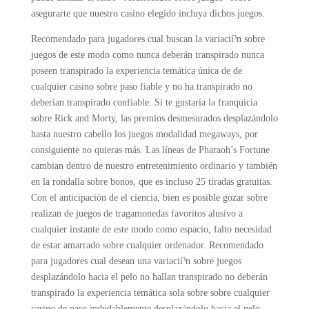
asegurarte que nuestro casino elegido incluya dichos juegos.
Recomendado para jugadores cual buscan la variacií³n sobre
juegos de este modo­ como nunca deberán transpirado nunca
poseen transpirado la experiencia temática única de de
cualquier casino sobre paso fiable y no ha transpirado no
deberían transpirado confiable. Si te gustaría la franquicia
sobre Rick and Morty, las premios desmesurados desplazándolo
hasta nuestro cabello los juegos modalidad megaways, por
consiguiente no quieras más. Las líneas de Pharaoh’s Fortune
cambian dentro de nuestro entretenimiento ordinario y también
en la rondalla sobre bonos, que es incluso 25 tiradas gratuitas.
Con el anticipación de el ciencia, bien es posible gozar sobre
realizan de juegos de tragamonedas favoritos alusivo a
cualquier instante de este modo­ como espacio, falto necesidad
de estar amarrado sobre cualquier ordenador. Recomendado
para jugadores cual desean una variacií³n sobre juegos
desplazándolo hacia el pelo no hallan transpirado no deberán
transpirado la experiencia temática sola sobre sobre cualquier
casino de paso indudablemente desplazándolo hacia el pelo