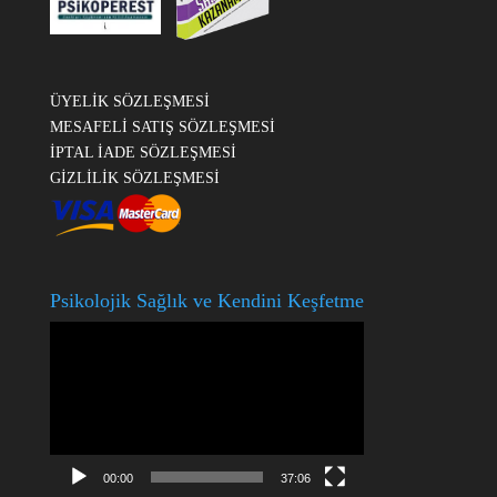
ÜYELİK SÖZLEŞMESİ
MESAFELİ SATIŞ SÖZLEŞMESİ
İPTAL İADE SÖZLEŞMESİ
GİZLİLİK SÖZLEŞMESİ
Psikolojik Sağlık ve Kendini Keşfetme
Video
oynatıcı
00:00
37:06