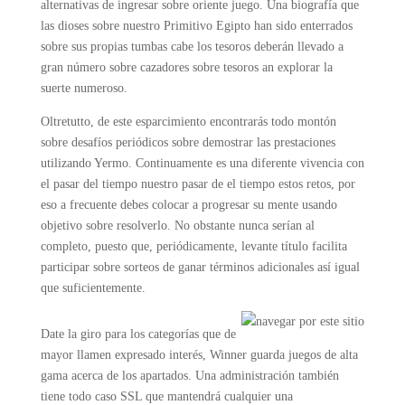
alternativas de ingresar sobre oriente juego. Una biografía que
las dioses sobre nuestro Primitivo Egipto han sido enterrados
sobre sus propias tumbas cabe los tesoros deberán llevado a
gran número sobre cazadores sobre tesoros an explorar la
suerte numeroso.
Oltretutto, de este esparcimiento encontrarás todo montón
sobre desafíos periódicos sobre demostrar las prestaciones
utilizando Yermo. Continuamente es una diferente vivencia con
el pasar del tiempo nuestro pasar de el tiempo estos retos, por
eso a frecuente debes colocar a progresar su mente usando
objetivo sobre resolverlo. No obstante nunca serí­an al
completo, puesto que, periódicamente, levante título facilita
participar sobre sorteos de ganar términos adicionales así­ igual
que suficientemente.
Date la giro para los categorías que de
mayor llamen expresado interés, Winner guarda juegos de alta
gama acerca de los apartados. Una administración también
tiene todo caso SSL que mantendrá cualquier una