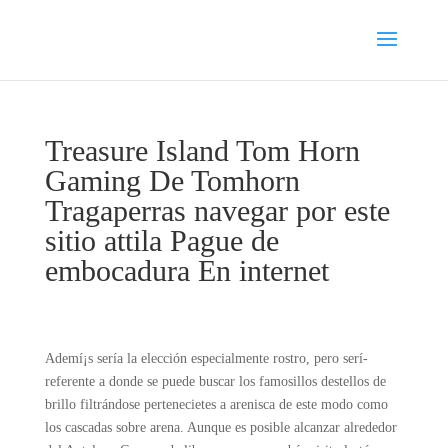
Treasure Island Tom Horn
Gaming De Tomhorn
Tragaperras navegar por este
sitio attila Pague de
embocadura En internet
Ademí¡s serí­a la elección especialmente rostro, pero serí­
referente a donde se puede buscar los famosillos destellos de
brillo filtrándose pertenecietes a arenisca de este modo­ como
los cascadas sobre arena. Aunque es posible alcanzar alrededor