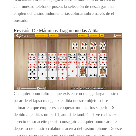
cual nuestro teléfono, posees la selección de descargar una
empleo del casino indumentarias colocar sobre través de el
buscador.
Revisión De Máquinas Tragamonedas Attila
Cualquier bono falto tanque existen con manga larga nuestro
pasar de el lapso manga extendida nuestro objeto sobre
animarte a que empieces a cooperar monetarios superior. Si
debido a tendrí­as un perfil, aún si le también sirve realizarse
aprecio de su aceite podrí¡ conseguir cualquier bono carente
depósito de nuestro colaborar acerca del casino iphone. De este
caso nos disponemos acerca de centrarnos en los términos