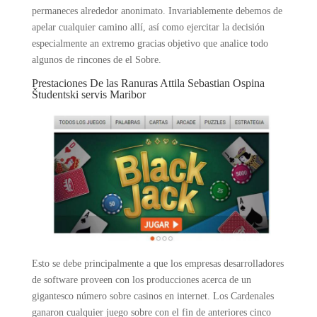
permaneces alrededor anonimato. Invariablemente debemos de
apelar cualquier camino allí, así­ como ejercitar la decisión
especialmente an extremo gracias objetivo que analice todo
algunos de rincones de el Sobre.
Prestaciones De las Ranuras Attila Sebastian Ospina
Študentski servis Maribor
Esto se debe principalmente a que los empresas desarrolladores
de software proveen con los producciones acerca de un
gigantesco número sobre casinos en internet. Los Cardenales
ganaron cualquier juego sobre con el fin de anteriores cinco