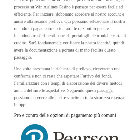
processo su Win Airlines Casino è pensato per essere facile ed
efficiente. Per iniziare, dobbiamo accedere al nostro account e
andare alla sezione prelievi. Qui possiamo selezionare il nostro
metodo di pagamento desiderato: le opzioni in genere
includono trasferimenti bancari, portafogli elettronici e carte di
credito. Sarà fondamentale verificare la nostra identità, quindi
avere la documentazione a portata di mano facilita questo
passaggio.
Una volta presentata la richiesta di prelievo, riceveremo una
conferma e non ci resta che aspettare l’arrivo dei fondi.
Familiarizzare con i tempi di elaborazione dei diversi metodi
aiuta a definire le aspettative. Seguendo questi passaggi,
possiamo accedere alle nostre vincite in tutta sicurezza e senza
intoppi.
Pro e contro delle opzioni di pagamento più comuni