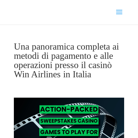
Una panoramica completa ai
metodi di pagamento e alle
operazioni presso il casinò
Win Airlines in Italia