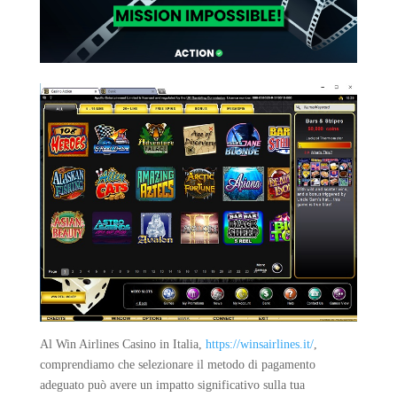
Al Win Airlines Casino in Italia,
https://winsairlines.it/
,
comprendiamo che selezionare il metodo di pagamento
adeguato può avere un impatto significativo sulla tua