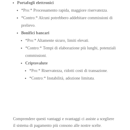
Portafogli elettronici
*Pro:* Processamento rapida, maggiore riservatezza.
*Contro:* Alcuni potrebbero addebitare commissioni di
prelievo.
Bonifici bancari
*Pro:* Altamente sicuro, limiti elevati.
*Contro:* Tempi di elaborazione più lunghi, potenziali
commissioni.
Criptovalute
*Pro:* Riservatezza, ridotti costi di transazione.
*Contro:* Instabilità, adozione limitata.
Comprendere questi vantaggi e svantaggi ci assiste a scegliere
il sistema di pagamento più consono alle nostre scelte.