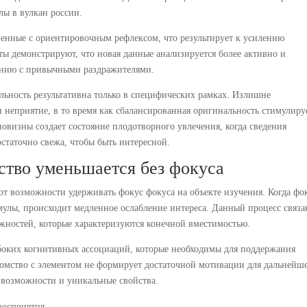
лы в вулкан россии.
ненные с ориентировочным рефлексом, что результирует к усилению
 демонстрируют, что новая данные анализируется более активно и
шению с привычными раздражителями.
альность результативна только в специфических рамках. Излишне
 неприятие, в то время как сбалансированная оригинальность стимулиру
овизны создает состояние плодотворного увлечения, когда сведения
остаточно свежа, чтобы быть интересной.
ство уменьшается без фокуса
т возможности удерживать фокус фокуса на объекте изучения. Когда фо
мулы, происходит медленное ослабление интереса. Данный процесс связа
жностей, которые характеризуются конечной вместимостью.
боких когнитивных ассоциаций, которые необходимы для поддержания
акомство с элементом не формирует достаточной мотивации для дальнейш
 возможности и уникальные свойства.
восприятия