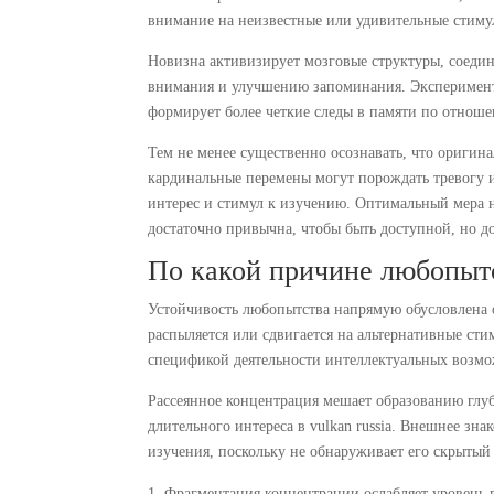
внимание на неизвестные или удивительные стиму
Новизна активизирует мозговые структуры, соеди
внимания и улучшению запоминания. Эксперименты
формирует более четкие следы в памяти по отно
Тем не менее существенно осознавать, что оригин
кардинальные перемены могут порождать тревогу и
интерес и стимул к изучению. Оптимальный мера н
достаточно привычна, чтобы быть доступной, но д
По какой причине любопыт
Устойчивость любопытства напрямую обусловлена о
распыляется или сдвигается на альтернативные сти
спецификой деятельности интеллектуальных возмо
Рассеянное концентрация мешает образованию глу
длительного интереса в vulkan russia. Внешнее зн
изучения, поскольку не обнаруживает его скрытый
Фрагментация концентрации ослабляет уровень 