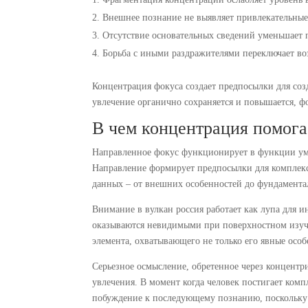
Внешнее познание не выявляет привлекательны
Отсутствие основательных сведений уменьшает
Борьба с иными раздражителями переключает в
Концентрация фокуса создает предпосылки для соз
увлечение органично сохраняется и повышается, ф
В чем концентрация помога
Направленное фокус функционирует в функции умс
Направление формирует предпосылки для комплекс
данных – от внешних особенностей до фундамент
Внимание в вулкан россия работает как лупа для и
оказываются невидимыми при поверхностном изуч
элемента, охватывающего не только его явные осо
Серьезное осмысление, обретенное через концентр
увлечения. В момент когда человек постигает комп
побуждение к последующему познанию, поскольку