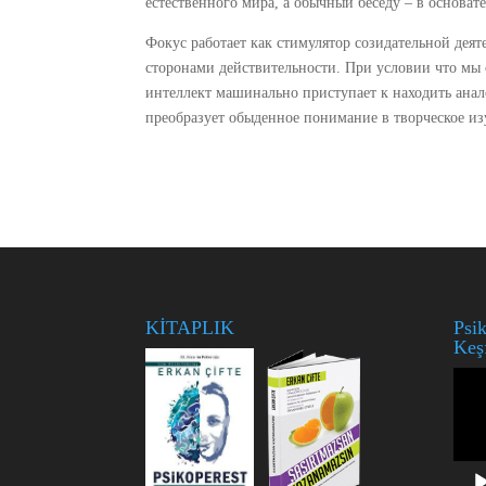
естественного мира, а обычный беседу – в основат
Фокус работает как стимулятор созидательной дея
сторонами действительности. При условии что мы
интеллект машинально приступает к находить ана
преобразует обыденное понимание в творческое из
KİTAPLIK
Psik
Keş
Vide
oynat