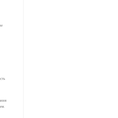
ие
и
сть
ания
ем.