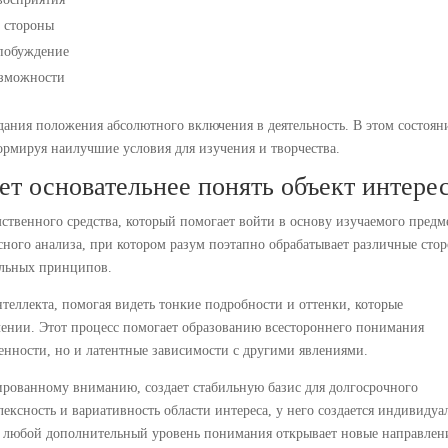
е стороны
 побуждение
озможности
дания положения абсолютного включения в деятельность. В этом состоян
ормируя наилучшие условия для изучения и творчества.
ет основательнее понять объект интере
твенного средства, который помогает войти в основу изучаемого предм
ного анализа, при котором разум поэтапно обрабатывает различные сто
альных принципов.
нтеллекта, помогая видеть тонкие подробности и оттенки, которые
ении. Этот процесс помогает образованию всестороннего понимания
бенности, но и латентные зависимости с другими явлениями.
ированному вниманию, создает стабильную базис для долгосрочного
лексность и вариативность области интереса, у него создается индивидуа
 любой дополнительный уровень понимания открывает новые направлен