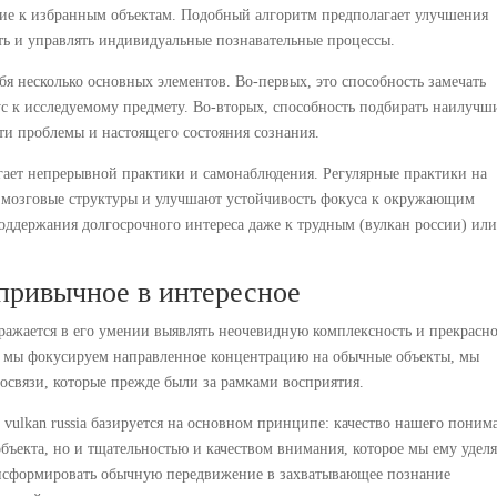
ение к избранным объектам. Подобный алгоритм предполагает улучшения
ь и управлять индивидуальные познавательные процессы.
бя несколько основных элементов. Во-первых, это способность замечать
с к исследуемому предмету. Во-вторых, способность подбирать наилучш
ти проблемы и настоящего состояния сознания.
ает непрерывной практики и самонаблюдения. Регулярные практики на
 мозговые структуры и улучшают устойчивость фокуса к окружающим
поддержания долгосрочного интереса даже к трудным (вулкан россии) ил
привычное в интересное
ажается в его умении выявлять неочевидную комплексность и прекрасно
а мы фокусируем направленное концентрацию на обычные объекты, мы
мосвязи, которые прежде были за рамками восприятия.
ulkan russia базируется на основном принципе: качество нашего поним
бъекта, но и тщательностью и качеством внимания, которое мы ему уделя
ансформировать обычную передвижение в захватывающее познание