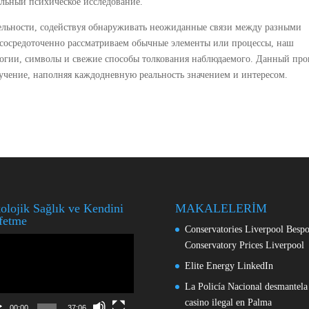
ельный психическое исследование.
тельности, содействуя обнаруживать неожиданные связи между разными
 сосредоточенно рассматриваем обычные элементы или процессы, наш
логии, символы и свежие способы толкования наблюдаемого. Данный про
учение, наполняя каждодневную реальность значением и интересом.
olojik Sağlık ve Kendini
MAKALELERİM
fetme
Conservatories Liverpool Besp
o
Conservatory Prices Liverpool
ıcı
Elite Energy LinkedIn
La Policía Nacional desmantela
casino ilegal en Palma
00:00
37:06