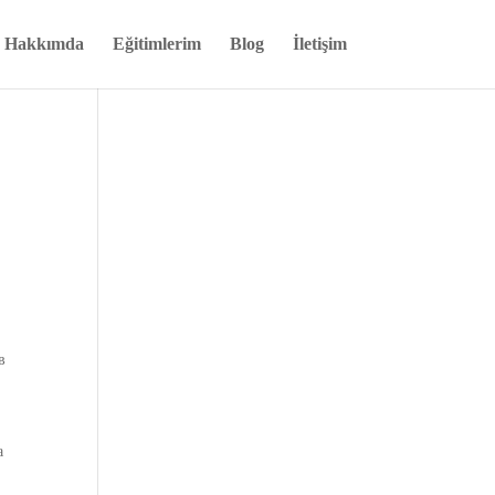
Hakkımda
Eğitimlerim
Blog
İletişim
в
а