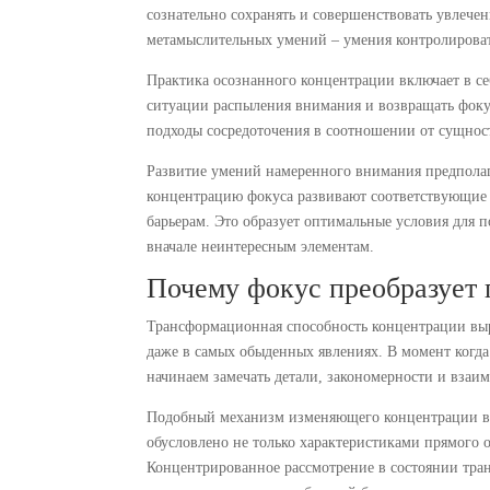
сознательно сохранять и совершенствовать увлеч
метамыслительных умений – умения контролироват
Практика осознанного концентрации включает в се
ситуации распыления внимания и возвращать фоку
подходы сосредоточения в соотношении от сущнос
Развитие умений намеренного внимания предполаг
концентрацию фокуса развивают соответствующие
барьерам. Это образует оптимальные условия для 
вначале неинтересным элементам.
Почему фокус преобразует 
Трансформационная способность концентрации выр
даже в самых обыденных явлениях. В момент когд
начинаем замечать детали, закономерности и взаи
Подобный механизм изменяющего концентрации в v
обусловлено не только характеристиками прямого о
Концентрированное рассмотрение в состоянии тр