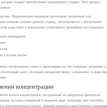
, которые создают оригинальные вопрошания и теории. Этот процесс
ознание.
шагово. Первоначально внимание притягивает необычный или
ание начинает изучать данный сторону, сопоставляя его с доступными
 или недостатки в осмыслении стимулируют дальнейшее исследование.
менте наблюдений
ания
ессов
и в вулкан россия
мение обнаруживать схемы и закономерности, что повышает увлечение к
позитивный цикл: увлечение направляет фокус, а внимание, в свою оче
иями.
чении концентрации
пектов захвата концентрации, построенный на природных принципах
ирован на поиск изменений в внешнем мире, поскольку они способны
к и о дополнительных шансах. Данный принцип самостоятельно направля