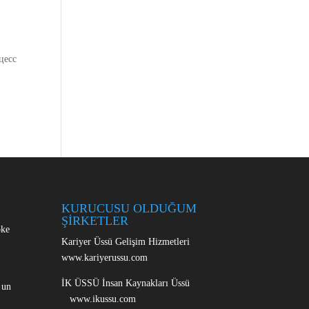
цесс
KURUCUSU OLDUĞUM
ŞİRKETLER
oke
Kariyer Üssü Gelişim Hizmetleri
www.kariyerussu.com
İK ÜSSÜ İnsan Kaynakları Üssü
 un
www.ikussu.com