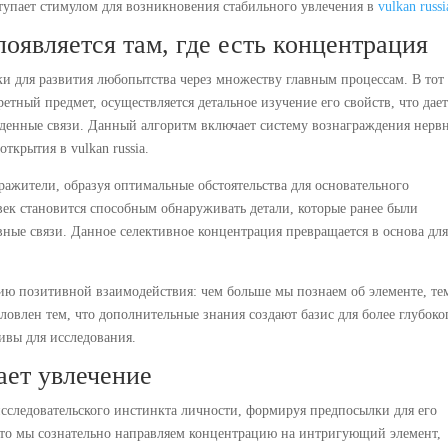
упает стимулом для возникновения стабильного увлечения в
vulkan russi
оявляется там, где есть концентрация
и для развития любопытства через множеству главным процессам. В тот
етный предмет, осуществляется детальное изучение его свойств, что дае
денные связи. Данный алгоритм включает систему вознаграждения нерв
ткрытия в vulkan russia.
ажители, образуя оптимальные обстоятельства для основательного
овек становится способным обнаруживать детали, которые ранее были
ные связи. Данное селективное концентрация превращается в основа дл
ию позитивной взаимодействия: чем больше мы познаем об элементе, те
ловлен тем, что дополнительные знания создают базис для более глубоко
ивы для исследования.
ает увлечение
исследовательского инстинкта личности, формируя предпосылки для его
то мы сознательно направляем концентрацию на интригующий элемент,