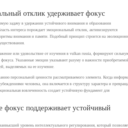
альный отклик удерживает фокус
имую задачу в удержании устойчивого внимания и образовании
бласть интереса порождает эмоциональный отклик, активизируются
лгоритмы внимания и памяти. Подобный принцип строится на эволюцион
уществования.
ажение или удовольствие от изучения в vulkan russia, формируют сильну
 фокуса. Указанные эмоции указывают разуму о важности приобретаемо
й, выделяемых на ее изучение.
ванию персональной ценности рассматриваемого элемента. Когда информ
беждениями человека, она включается в структуру характера и превращ
оциональная вовлеченность создает устойчивую фундамент для
е фокус поддерживает устойчивый
наивысший уровень интеллектуального регулирования, который позволяе