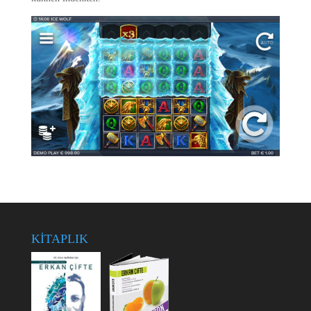
KİTAPLIK