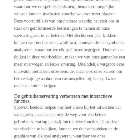
waardoor we de spelmechanismen, thema’s en mogelijke
winsten kunnen inschatten voordat we onze inzet plaatsen.
Deze vooruitblik is van onschatbare waarde; het stelt ons in
staat om geïnformeerde beslissingen te nemen en onze
spelstrategieën te verbeteren. Met slechts een paar klikken
kunnen we functies zoals winlijnen, bonusrondes en symbolen
analyseren, waardoor we elk spel beter begrijpen. Door ons te
duiken in deze voorbeelden, maken we van onze gameplay een
meer overwogen en leuke ervaring. Uiteindelijk vergroot deze
innovatie niet alleen onze sensatie, maar ook onze kansen om
het veelzijdige aanbod van casinospellen bij Lucky Twice
onder de knie te krijgen.
De gebruikerservaring verbeteren met interactieve
functies.
Spelvoorbeelden helpen ons niet alleen bij het uitwerken van
strategieën, maar banen ook de weg voor een betere
gebruikerservaring dankzij interactieve functies. Door deze
voorbeelden te bekijken, kunnen we de mechanieken en de
graphics van elk spel analyseren, waardoor we onze