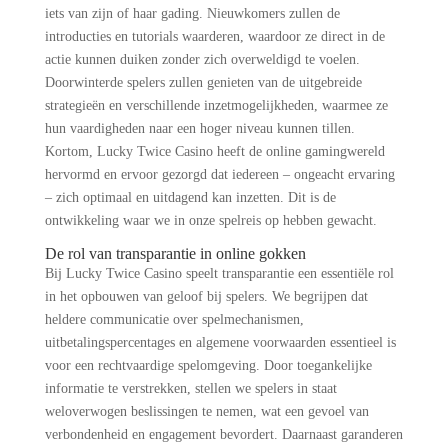
iets van zijn of haar gading. Nieuwkomers zullen de
introducties en tutorials waarderen, waardoor ze direct in de
actie kunnen duiken zonder zich overweldigd te voelen.
Doorwinterde spelers zullen genieten van de uitgebreide
strategieën en verschillende inzetmogelijkheden, waarmee ze
hun vaardigheden naar een hoger niveau kunnen tillen.
Kortom, Lucky Twice Casino heeft de online gamingwereld
hervormd en ervoor gezorgd dat iedereen – ongeacht ervaring
– zich optimaal en uitdagend kan inzetten. Dit is de
ontwikkeling waar we in onze spelreis op hebben gewacht.
De rol van transparantie in online gokken
Bij Lucky Twice Casino speelt transparantie een essentiële rol
in het opbouwen van geloof bij spelers. We begrijpen dat
heldere communicatie over spelmechanismen,
uitbetalingspercentages en algemene voorwaarden essentieel is
voor een rechtvaardige spelomgeving. Door toegankelijke
informatie te verstrekken, stellen we spelers in staat
weloverwogen beslissingen te nemen, wat een gevoel van
verbondenheid en engagement bevordert. Daarnaast garanderen