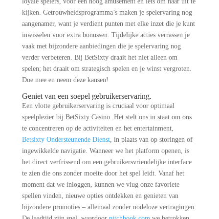
loyale spelers, voor een hoog amusement en iets om naar uit te
kijken. Getrouwheidsprogramma’s maken je spelervaring nog
aangenamer, want je verdient punten met elke inzet die je kunt
inwisselen voor extra bonussen. Tijdelijke acties verrassen je
vaak met bijzondere aanbiedingen die je spelervaring nog
verder verbeteren. Bij BetSixty draait het niet alleen om
spelen; het draait om strategisch spelen en je winst vergroten.
Doe mee en neem deze kansen!
Geniet van een soepel gebruikerservaring.
Een vlotte gebruikerservaring is cruciaal voor optimaal
speelplezier bij BetSixty Casino. Het stelt ons in staat om ons
te concentreren op de activiteiten en het entertainment,
Betsixty Ondersteunende Dienst
, in plaats van op storingen of
ingewikkelde navigatie. Wanneer we het platform openen, is
het direct verfrissend om een gebruikersvriendelijke interface
te zien die ons zonder moeite door het spel leidt. Vanaf het
moment dat we inloggen, kunnen we vlug onze favoriete
spellen vinden, nieuwe opties ontdekken en genieten van
bijzondere promoties – allemaal zonder nodeloze vertragingen.
De laadtijd zijn snel, waardoor
pitchbook.com
we betrokken