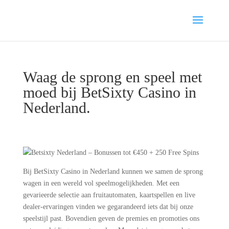
Waag de sprong en speel met
moed bij BetSixty Casino in
Nederland.
Bij BetSixty Casino in Nederland kunnen we samen de sprong
wagen in een wereld vol speelmogelijkheden. Met een
gevarieerde selectie aan fruitautomaten, kaartspellen en live
dealer-ervaringen vinden we gegarandeerd iets dat bij onze
speelstijl past. Bovendien geven de premies en promoties ons