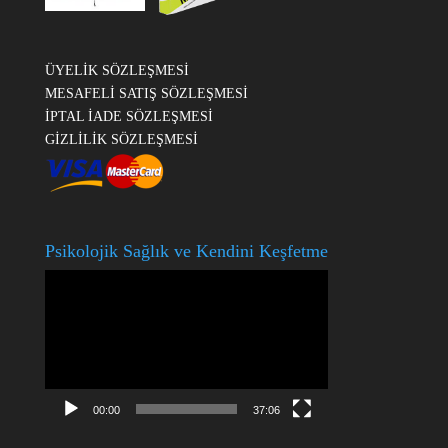
ÜYELİK SÖZLEŞMESİ
MESAFELİ SATIŞ SÖZLEŞMESİ
İPTAL İADE SÖZLEŞMESİ
GİZLİLİK SÖZLEŞMESİ
Psikolojik Sağlık ve Kendini Keşfetme
Video
oynatıcı
00:00
37:06