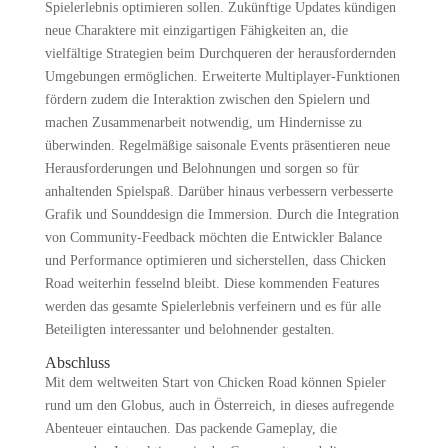
Spielerlebnis optimieren sollen. Zukünftige Updates kündigen
neue Charaktere mit einzigartigen Fähigkeiten an, die
vielfältige Strategien beim Durchqueren der herausfordernden
Umgebungen ermöglichen. Erweiterte Multiplayer-Funktionen
fördern zudem die Interaktion zwischen den Spielern und
machen Zusammenarbeit notwendig, um Hindernisse zu
überwinden. Regelmäßige saisonale Events präsentieren neue
Herausforderungen und Belohnungen und sorgen so für
anhaltenden Spielspaß. Darüber hinaus verbessern verbesserte
Grafik und Sounddesign die Immersion. Durch die Integration
von Community-Feedback möchten die Entwickler Balance
und Performance optimieren und sicherstellen, dass Chicken
Road weiterhin fesselnd bleibt. Diese kommenden Features
werden das gesamte Spielerlebnis verfeinern und es für alle
Beteiligten interessanter und belohnender gestalten.
Abschluss
Mit dem weltweiten Start von Chicken Road können Spieler
rund um den Globus, auch in Österreich, in dieses aufregende
Abenteuer eintauchen. Das packende Gameplay, die