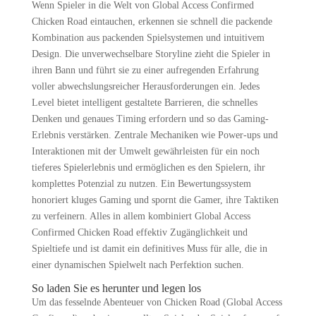
Wenn Spieler in die Welt von Global Access Confirmed
Chicken Road eintauchen, erkennen sie schnell die packende
Kombination aus packenden Spielsystemen und intuitivem
Design. Die unverwechselbare Storyline zieht die Spieler in
ihren Bann und führt sie zu einer aufregenden Erfahrung
voller abwechslungsreicher Herausforderungen ein. Jedes
Level bietet intelligent gestaltete Barrieren, die schnelles
Denken und genaues Timing erfordern und so das Gaming-
Erlebnis verstärken. Zentrale Mechaniken wie Power-ups und
Interaktionen mit der Umwelt gewährleisten für ein noch
tieferes Spielerlebnis und ermöglichen es den Spielern, ihr
komplettes Potenzial zu nutzen. Ein Bewertungssystem
honoriert kluges Gaming und spornt die Gamer, ihre Taktiken
zu verfeinern. Alles in allem kombiniert Global Access
Confirmed Chicken Road effektiv Zugänglichkeit und
Spieltiefe und ist damit ein definitives Muss für alle, die in
einer dynamischen Spielwelt nach Perfektion suchen.
So laden Sie es herunter und legen los
Um das fesselnde Abenteuer von Chicken Road (Global Access