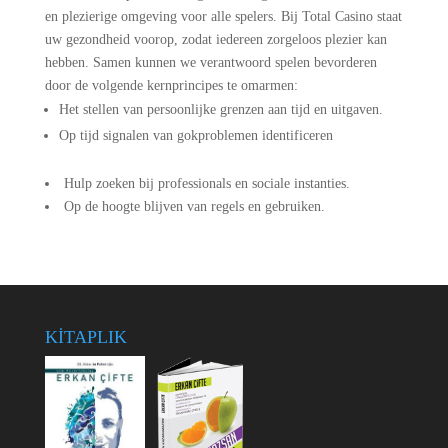
en plezierige omgeving voor alle spelers. Bij Total Casino staat
uw gezondheid voorop, zodat iedereen zorgeloos plezier kan
hebben. Samen kunnen we verantwoord spelen bevorderen
door de volgende kernprincipes te omarmen:
Het stellen van persoonlijke grenzen aan tijd en uitgaven.
Op tijd signalen van gokproblemen identificeren
Hulp zoeken bij professionals en sociale instanties.
Op de hoogte blijven van regels en gebruiken.
KİTAPLIK