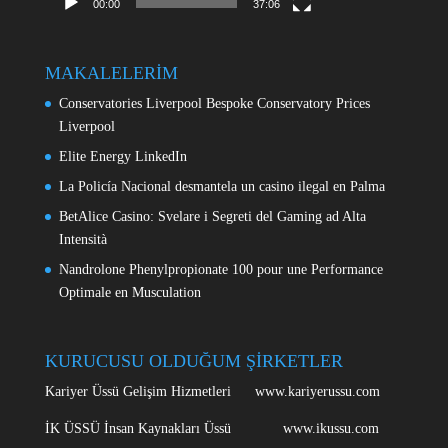
00:00
37:06
MAKALELERİM
Conservatories Liverpool Bespoke Conservatory Prices
Liverpool
Elite Energy LinkedIn
La Policía Nacional desmantela un casino ilegal en Palma
BetAlice Casino: Svelare i Segreti del Gaming ad Alta
Intensità
Nandrolone Phenylpropionate 100 pour une Performance
Optimale en Musculation
KURUCUSU OLDUĞUM ŞİRKETLER
Kariyer Üssü Gelişim Hizmetleri www.kariyerussu.com
İK ÜSSÜ İnsan Kaynakları Üssü www.ikussu.com