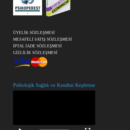
ÜYELİK SÖZLEŞMESİ
MESAFELİ SATIŞ SÖZLEŞMESİ
İPTAL İADE SÖZLEŞMESİ
GİZLİLİK SÖZLEŞMESİ
Psikolojik Sağlık ve Kendini Keşfetme
Video
oynatıcı