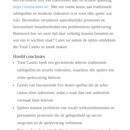
een exclusieve mix van traditioneel spel en actuele spanning,
https://totalscasino.nl/
. Met een ruime keuze aan traditionele
tafelspellen en moderne videoslots is er voor elke speler wat
wils. Bovendien verzekeren aantrekkelijke promoties en
betrouwbare betaalmethoden een probleemloze spelervaring.
Benieuwd hoe we onze tijd daar volledig kunnen benutten en
wat ons te wachten staat? Laten we samen de opties ontdekken
die Total Casino zo uniek maken.
Hoofd conclusies
Total Casino biedt een gevarieerde selectie traditionele
tafelspellen en actuele videoslots, waardoor alle spelers een
echte spelervaring beleven.
Geniet van fascinerende live dealer-spellen die de echte
casino-sfeer nabootsen, zodat u waar dan ook authentiek
vermaak kunt beleven.
Spelers kunnen profiteren van royale welkomstbonussen en
permanente promoties die de gelegenheid op succes
vergroten en de spelervaring verbeteren.