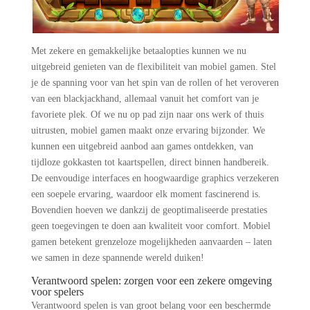
Met zekere en gemakkelijke betaalopties kunnen we nu
uitgebreid genieten van de flexibiliteit van mobiel gamen. Stel
je de spanning voor van het spin van de rollen of het veroveren
van een blackjackhand, allemaal vanuit het comfort van je
favoriete plek. Of we nu op pad zijn naar ons werk of thuis
uitrusten, mobiel gamen maakt onze ervaring bijzonder. We
kunnen een uitgebreid aanbod aan games ontdekken, van
tijdloze gokkasten tot kaartspellen, direct binnen handbereik.
De eenvoudige interfaces en hoogwaardige graphics verzekeren
een soepele ervaring, waardoor elk moment fascinerend is.
Bovendien hoeven we dankzij de geoptimaliseerde prestaties
geen toegevingen te doen aan kwaliteit voor comfort. Mobiel
gamen betekent grenzeloze mogelijkheden aanvaarden – laten
we samen in deze spannende wereld duiken!
Verantwoord spelen: zorgen voor een zekere omgeving
voor spelers
Verantwoord spelen is van groot belang voor een beschermde