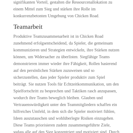
signifikanten Vorteil, gestalten die Ressourcenallokation zu
einem Mittel zum Sieg und stärken ihre Rolle im
konkurrenzbetonten Umgebung von Chicken Road.
Teamarbeit
Produktive Teamzusammenarbeit ist in Chicken Road
zunehmend erfolgsentscheidend, da Spieler, die gemeinsam
kommunizieren und Strategien entwickeln, ihre Stärken nutzen
können, um Widersacher zu überlisten. Siegfähige Teams
demonstrieren immer wieder ihre Fähigkeit, Rollen basierend
auf den persönlichen Stärken zuzuweisen und so
sicherzustellen, dass jeder Spieler produktiv zum Spiel
beiträgt. Sie nutzen Tools für Echtzeitkommunikation, um den
Spielfortschritt zu besprechen und Taktiken rasch anzupassen,
wodurch ihre Teams beweglich bleiben. Glauben und
Vertrauenswürdigkeit unter den Teammitgliedern schaffen ein
hilfreiches Umfeld, in dem sich die Spieler motiviert fühlen,
Ideen auszutauschen und wohlüberlegte Risiken einzugehen.
Diese Teams priorisieren zudem zusammengeführte Ziele,
sodass alle auf den Sieg konzentriert und motiviert sind. Durch