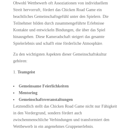
Obwohl Wettbewerb oft Assoziationen von individuellem
Streit hervorruft, fördert das Chicken Road Game ein
beachtliches Gemeinschaftsgefühl unter den Spielern. Die
Teilnehmer bilden durch zusammengeführte Erlebnisse
Kontakte und entwickeln Bindungen, die über das Spiel
hinausgehen. Diese Kameradschaft steigert das gesamte
Spielerlebnis und schafft eine förderliche Atmosphäre.
Zu den wichtigsten Aspekten dieser Gemeinschaftskultur
gehören:
Teamgeist
Gemeinsame Feierlichkeiten
Mentoring
Gemeinschaftsveranstaltungen
Letztendlich stellt das Chicken Road Game nicht nur Fähigkeit
in den Vordergrund, sondern fördert auch
zwischenmenschliche Verbindungen und transformiert den
Wettbewerb in ein angenehmes Gruppenerlebnis.