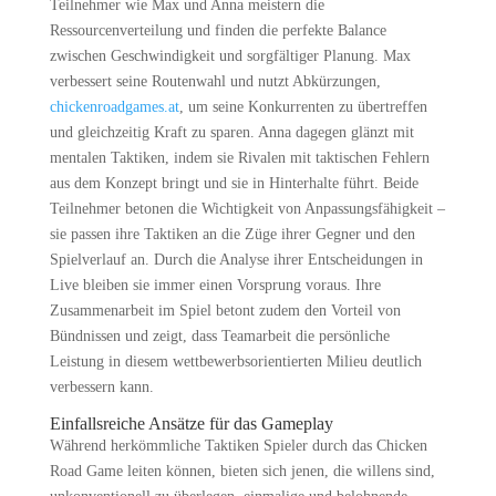
Teilnehmer wie Max und Anna meistern die
Ressourcenverteilung und finden die perfekte Balance
zwischen Geschwindigkeit und sorgfältiger Planung. Max
verbessert seine Routenwahl und nutzt Abkürzungen,
chickenroadgames.at
, um seine Konkurrenten zu übertreffen
und gleichzeitig Kraft zu sparen. Anna dagegen glänzt mit
mentalen Taktiken, indem sie Rivalen mit taktischen Fehlern
aus dem Konzept bringt und sie in Hinterhalte führt. Beide
Teilnehmer betonen die Wichtigkeit von Anpassungsfähigkeit –
sie passen ihre Taktiken an die Züge ihrer Gegner und den
Spielverlauf an. Durch die Analyse ihrer Entscheidungen in
Live bleiben sie immer einen Vorsprung voraus. Ihre
Zusammenarbeit im Spiel betont zudem den Vorteil von
Bündnissen und zeigt, dass Teamarbeit die persönliche
Leistung in diesem wettbewerbsorientierten Milieu deutlich
verbessern kann.
Einfallsreiche Ansätze für das Gameplay
Während herkömmliche Taktiken Spieler durch das Chicken
Road Game leiten können, bieten sich jenen, die willens sind,