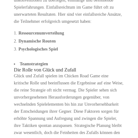
unkonventionell zu überlegen, einmalige und belohnende
Spielerfahrungen. Einfallsreichtum im Game führt oft zu
unerwarteten Resultaten. Hier sind vier einfallsreiche Ansätze,
die Teilnehmer erfolgreich umgesetzt haben:
Ressourcenumverteilung
Dynamische Routen
Psychologisches Spiel
Teamstrategien
Die Rolle von Glück und Zufall
Glück und Zufall spielen im Chicken Road Game eine
kritische Rolle und beeinflussen die Ergebnisse auf eine Weise,
die reine Strategie oft nicht vermag. Die Spieler sehen sich
unvorhergesehenen Herausforderungen gegenüber, von
wechselnden Spielelementen bis hin zur Unvorhersehbarkeit
der Entscheidungen ihrer Gegner. Diese Faktoren sorgen für
erhöhte Spannung und Aufregung und zwingen die Spieler,
ihre Taktiken spontan anzupassen. Strategische Planung bleibt
zwar wesentlich, doch die Feinheiten des Zufalls können den