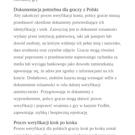
Dokumentacja potrzebna dla graczy z Polski
Aby zakończyć proces weryfikacji konta, polscy gracze muszą
przedstawić określone dokumenty potwierdzające ich
identyfikację i wiek. Zazwyczaj jest to dokument tożsamości
wydany przez instytucję państwową, taki jak paszport lub
dowód osobisty, na którym widnieje ich pełne imię i nazwisko,
data urodzenia oraz czytelne zdjęcie. Gracze mogą również
zostać poproszeni o przedstawienie najnowszego rachunku za
media lub wyciągu bankowego jako dowodu zamieszkania,
upewniając się, że adres jest zgodny z informacjami na ich
koncie. Dodatkowo, niektóre kasyna mogą wymagać selfie z
dokumentem tożsamości w celu dalszej weryfikacji
autentyczności. Przygotowując te dokumenty z
wyprzedzeniem, polscy gracze mogą ułatwić proces
weryfikacji i poprawić wrażenia z gry w kasynie FezBet,
zapewniając szybką i bezpieczną rejestrację.
Proces weryfikacji krok po kroku
Proces weryfikacji dla polskich graczy krok po kroku został