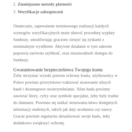
Zmniejszone metody płatności
Weryfikacje zabezpieczeń
Ostatecznie, zapewnienie terminowego realizacji każdych
wymogów weryfikacyjnych może ułatwić procedurę wypłaty
funduszy, umożliwiając graczom cieszyć się zyskami z
minimalnym wysiłkiem. Aktywne działanie w tym zakresie
poprawia zarówno szybkość, oraz niezawodność dostępu do
funduszy.
Gwarantowanie bezpieczeństwa Twojego konta
Żeby utrzymać wysoki poziom ochrony konta, użytkownicy w
Polsce powinni priorytetowo traktować stosowanie silnych
haseł i dwuetapowe uwierzytelnianie. Silne hasła powinny
zawierać litery, cyfry oraz symbole specjalne, żeby były trudne
do złamania. Powinno się unikać stosowania łatwo dostępnych
informacji osobistych, takich jak daty urodzenia czy nazwy.
Gracze powinni regularnie aktualizować swoje hasła, żeby
dodatkowo zwiększyć ochronę.