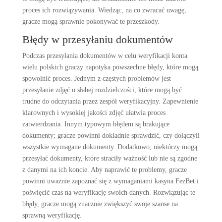
proces ich rozwiązywania. Wiedząc, na co zwracać uwagę,
gracze mogą sprawnie pokonywać te przeszkody.
Błędy w przesyłaniu dokumentów
Podczas przesyłania dokumentów w celu weryfikacji konta
wielu polskich graczy napotyka powszechne błędy, które mogą
spowolnić proces. Jednym z częstych problemów jest
przesyłanie zdjęć o słabej rozdzielczości, które mogą być
trudne do odczytania przez zespół weryfikacyjny. Zapewnienie
klarownych i wysokiej jakości zdjęć ułatwia proces
zatwierdzania. Innym typowym błędem są brakujące
dokumenty; gracze powinni dokładnie sprawdzić, czy dołączyli
wszystkie wymagane dokumenty. Dodatkowo, niektórzy mogą
przesyłać dokumenty, które straciły ważność lub nie są zgodne
z danymi na ich koncie. Aby naprawić te problemy, gracze
powinni uważnie zapoznać się z wymaganiami kasyna FezBet i
poświęcić czas na weryfikację swoich danych. Rozwiązując te
błędy, gracze mogą znacznie zwiększyć swoje szanse na
sprawną weryfikację.