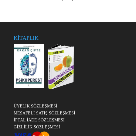
KİTAPLIK
ÜYELİK SÖZLEŞMESİ
MESAFELİ SATIŞ SÖZLEŞMESİ
İPTAL İADE SÖZLEŞMESİ
GİZLİLİK SÖZLEŞMESİ