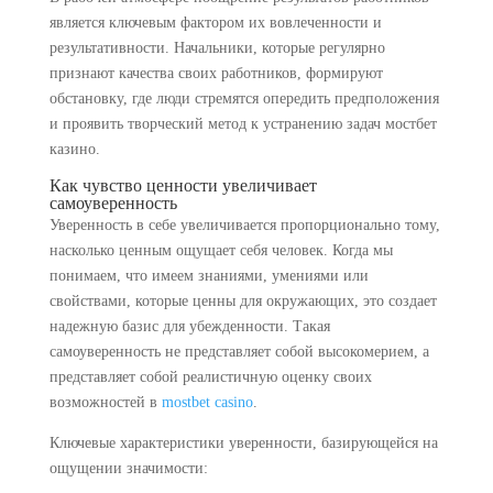
является ключевым фактором их вовлеченности и
результативности. Начальники, которые регулярно
признают качества своих работников, формируют
обстановку, где люди стремятся опередить предположения
и проявить творческий метод к устранению задач мостбет
казино.
Как чувство ценности увеличивает
самоуверенность
Уверенность в себе увеличивается пропорционально тому,
насколько ценным ощущает себя человек. Когда мы
понимаем, что имеем знаниями, умениями или
свойствами, которые ценны для окружающих, это создает
надежную базис для убежденности. Такая
самоуверенность не представляет собой высокомерием, а
представляет собой реалистичную оценку своих
возможностей в
mostbet casino
.
Ключевые характеристики уверенности, базирующейся на
ощущении значимости: