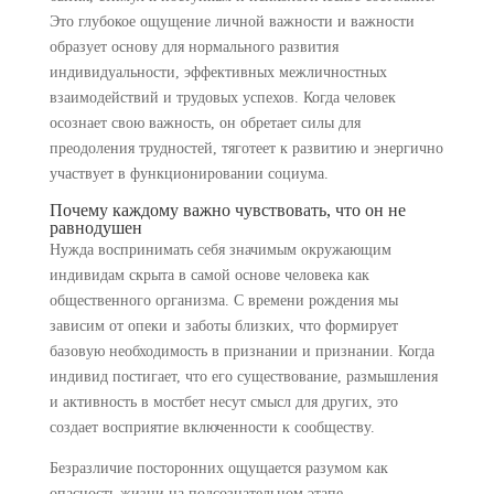
Это глубокое ощущение личной важности и важности
образует основу для нормального развития
индивидуальности, эффективных межличностных
взаимодействий и трудовых успехов. Когда человек
осознает свою важность, он обретает силы для
преодоления трудностей, тяготеет к развитию и энергично
участвует в функционировании социума.
Почему каждому важно чувствовать, что он не
равнодушен
Нужда воспринимать себя значимым окружающим
индивидам скрыта в самой основе человека как
общественного организма. С времени рождения мы
зависим от опеки и заботы близких, что формирует
базовую необходимость в признании и признании. Когда
индивид постигает, что его существование, размышления
и активность в мостбет несут смысл для других, это
создает восприятие включенности к сообществу.
Безразличие посторонних ощущается разумом как
опасность жизни на подсознательном этапе.