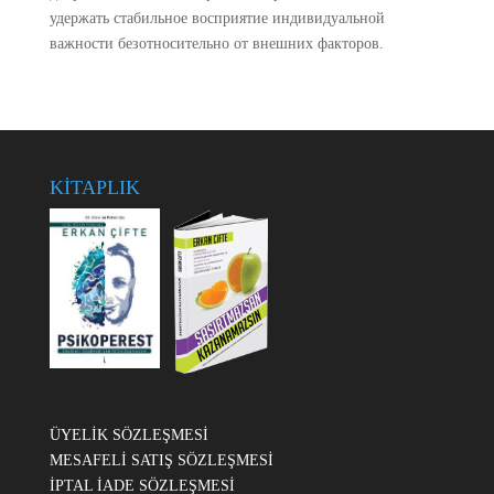
удержать стабильное восприятие индивидуальной
важности безотносительно от внешних факторов.
KİTAPLIK
ÜYELİK SÖZLEŞMESİ
MESAFELİ SATIŞ SÖZLEŞMESİ
İPTAL İADE SÖZLEŞMESİ