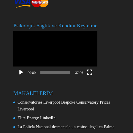
Psikolojik Sağlık ve Kendini Keşfetme
Video
oynatıcı
00:00
37:06
MAKALELERİM
Conservatories Liverpool Bespoke Conservatory Prices
Liverpool
Elite Energy LinkedIn
La Policía Nacional desmantela un casino ilegal en Palma