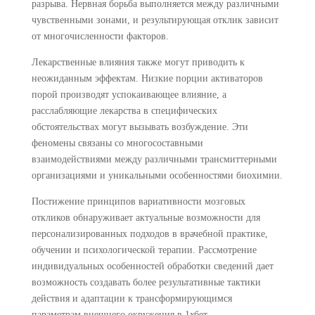
разрыва. Нервная борьба выполняется между различными
чувственными зонами, и результирующая отклик зависит
от многочисленности факторов.
Лекарственные влияния также могут приводить к
неожиданным эффектам. Низкие порции активаторов
порой производят успокаивающее влияние, а
расслабляющие лекарства в специфических
обстоятельствах могут вызывать возбуждение. Эти
феномены связаны со многосоставными
взаимодействиями между различными трансмиттерными
организациями и уникальными особенностями биохимии.
Постижение принципов вариативности мозговых
откликов обнаруживает актуальные возможности для
персонализированных подходов в врачебной практике,
обучении и психологической терапии. Рассмотрение
индивидуальных особенностей обработки сведений дает
возможность создавать более результативные тактики
действия и адаптации к трансформирующимся
параметрам внешнего окружения в 1хбет.