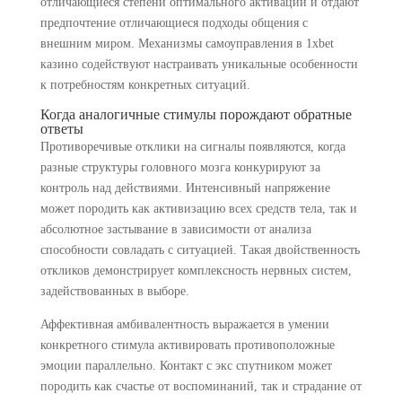
отличающиеся степени оптимального активации и отдают
предпочтение отличающиеся подходы общения с
внешним миром. Механизмы самоуправления в 1xbet
казино содействуют настраивать уникальные особенности
к потребностям конкретных ситуаций.
Когда аналогичные стимулы порождают обратные
ответы
Противоречивые отклики на сигналы появляются, когда
разные структуры головного мозга конкурируют за
контроль над действиями. Интенсивный напряжение
может породить как активизацию всех средств тела, так и
абсолютное застывание в зависимости от анализа
способности совладать с ситуацией. Такая двойственность
откликов демонстрирует комплексность нервных систем,
задействованных в выборе.
Аффективная амбивалентность выражается в умении
конкретного стимула активировать противоположные
эмоции параллельно. Контакт с экс спутником может
породить как счастье от воспоминаний, так и страдание от