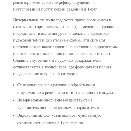
рецептор имеет свою специфику ощущения и
интерпретации поступающей сведений в 1хбет.
Интернальные стимулы создаются прямо организмом и
охватывают гормональные сигналы, изменения в уровне
посредников, изменения уровня глюкозы в кровотоке,
пульсовой темп и дыхательные схемы. Эти сигналы
постоянно оказывают влияние на состояние нейросистемы
и готовность к откликанию на экстернальные сигналы.
Слияние внутренних и наружных раздражителей
осуществляется в лобной коре, где формируется полная
представление актуальной ситуации.
Сенсорные сенсоры различно обрабатывают
информацию в релевантно от интенсивности импульса
Интернальные биоритмы воздействуют на
чувствительность к наружным раздражителям
Эндокринный фон устанавливает чувственную
окрашенность приема в 1xbet казино