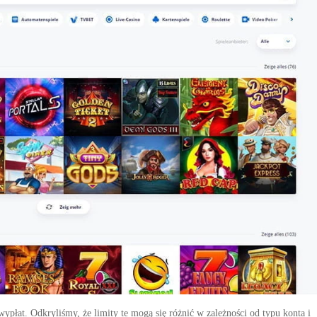
płat. Odkryliśmy, że limity te mogą się różnić w zależności od typu konta i