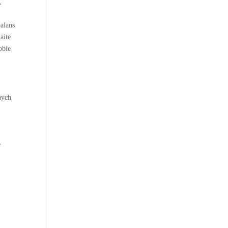
,
alans
aite
obie
nych
e