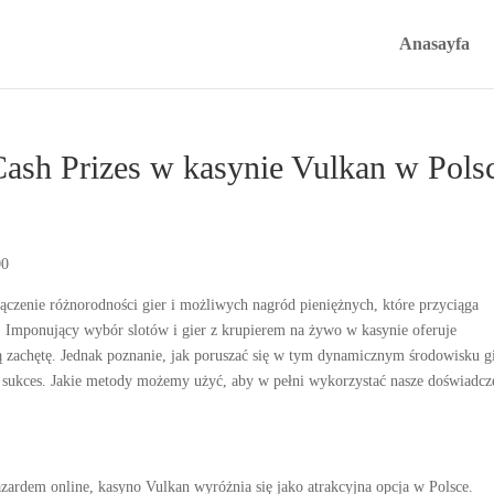
Anasayfa
ash Prizes w kasynie Vulkan w Pols
ączenie różnorodności gier i możliwych nagród pieniężnych, które przyciąga
 Imponujący wybór slotów i gier z krupierem na żywo w kasynie oferuje
ą zachętę. Jednak poznanie, jak poruszać się w tym dynamicznym środowisku gi
 sukces. Jakie metody możemy użyć, aby w pełni wykorzystać nasze doświadcz
ardem online, kasyno Vulkan wyróżnia się jako atrakcyjna opcja w Polsce.