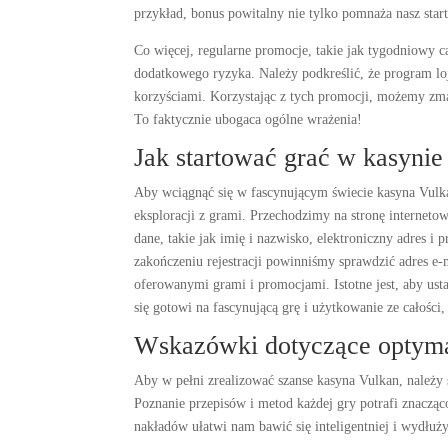
przykład, bonus powitalny nie tylko pomnaża nasz star
Co więcej, regularne promocje, takie jak tygodniowy 
dodatkowego ryzyka. Należy podkreślić, że program l
korzyściami. Korzystając z tych promocji, możemy zma
To faktycznie ubogaca ogólne wrażenia!
Jak startować grać w kasynie
Aby wciągnąć się w fascynującym świecie kasyna Vulka
eksploracji z grami. Przechodzimy na stronę interneto
dane, takie jak imię i nazwisko, elektroniczny adres i 
zakończeniu rejestracji powinniśmy sprawdzić adres e
oferowanymi grami i promocjami. Istotne jest, aby us
się gotowi na fascynującą grę i użytkowanie ze całości
Wskazówki dotyczące optyma
Aby w pełni zrealizować szanse kasyna Vulkan, należy
Poznanie przepisów i metod każdej gry potrafi znaczą
nakładów ułatwi nam bawić się inteligentniej i wydłużyć