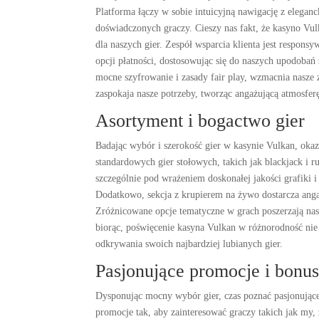
Platforma łączy w sobie intuicyjną nawigację z eleganc
doświadczonych graczy. Cieszy nas fakt, że kasyno Vul
dla naszych gier. Zespół wsparcia klienta jest respons
opcji płatności, dostosowując się do naszych upodobań
mocne szyfrowanie i zasady fair play, wzmacnia nasze
zaspokaja nasze potrzeby, tworząc angażującą atmosfer
Asortyment i bogactwo gier
Badając wybór i szerokość gier w kasynie Vulkan, okazu
standardowych gier stołowych, takich jak blackjack i r
szczególnie pod wrażeniem doskonałej jakości grafiki i
Dodatkowo, sekcja z krupierem na żywo dostarcza anga
Zróżnicowane opcje tematyczne w grach poszerzają nasz
biorąc, poświęcenie kasyna Vulkan w różnorodność nie 
odkrywania swoich najbardziej lubianych gier.
Pasjonujące promocje i bonu
Dysponując mocny wybór gier, czas poznać pasjonujące
promocje tak, aby zainteresować graczy takich jak my,