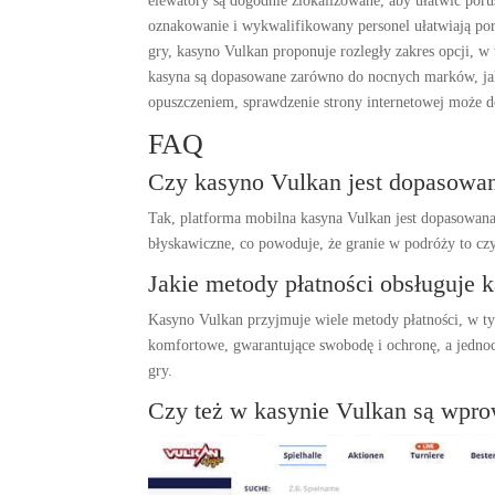
elewatory są dogodnie zlokalizowane, aby ułatwić poru
oznakowanie i wykwalifikowany personel ułatwiają por
gry, kasyno Vulkan proponuje rozległy zakres opcji, 
kasyna są dopasowane zarówno do nocnych marków, jak
opuszczeniem, sprawdzenie strony internetowej może d
FAQ
Czy kasyno Vulkan jest dopasowane
Tak, platforma mobilna kasyna Vulkan jest dopasowana
błyskawiczne, co powoduje, że granie w podróży to cz
Jakie metody płatności obsługuje 
Kasyno Vulkan przyjmuje wiele metody płatności, w tym
komfortowe, gwarantujące swobodę i ochronę, a jedno
gry.
Czy też w kasynie Vulkan są wpro