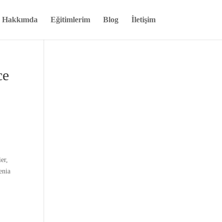
Hakkımda
Eğitimlerim
Blog
İletişim
ce
er,
enia