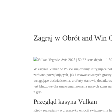
Zagraj w Obrót and Win C
W kasynie Vulkan w Polsce znajdziemy intrygujące poł
zarówno początkujących, jak i zaawansowanych graczy.
wciągające doświadczenia, a oferty stanowią dodatkow
jest kluczowe dla zmaksymalizowania naszych szans na
z gry?
Przegląd kasyna Vulkan
Kiedy rozważamy o dreszczyku emocji związanym z haz