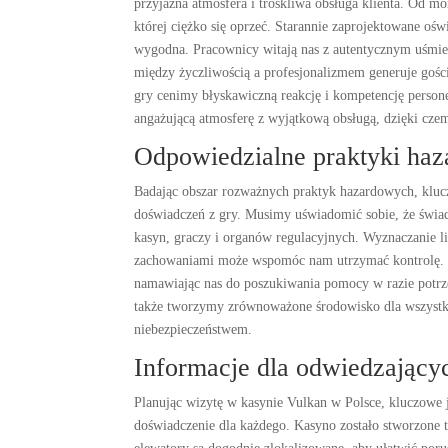
przyjazna atmosfera i troskliwa obsługa klienta. Od mo
której ciężko się oprzeć. Starannie zaprojektowane ośw
wygodna. Pracownicy witają nas z autentycznym uśmiec
między życzliwością a profesjonalizmem generuje goś
gry cenimy błyskawiczną reakcję i kompetencję person
angażującą atmosferę z wyjątkową obsługą, dzięki czemu
Odpowiedzialne praktyki ha
Badając obszar rozważnych praktyk hazardowych, kluc
doświadczeń z gry. Musimy uświadomić sobie, że świa
kasyn, graczy i organów regulacyjnych. Wyznaczanie li
zachowaniami może wspomóc nam utrzymać kontrolę. K
namawiając nas do poszukiwania pomocy w razie potrzeb
także tworzymy zrównoważone środowisko dla wszystkich
niebezpieczeństwem.
Informacje dla odwiedzającyc
Planując wizytę w kasynie Vulkan w Polsce, kluczowe j
doświadczenie dla każdego. Kasyno zostało stworzone t