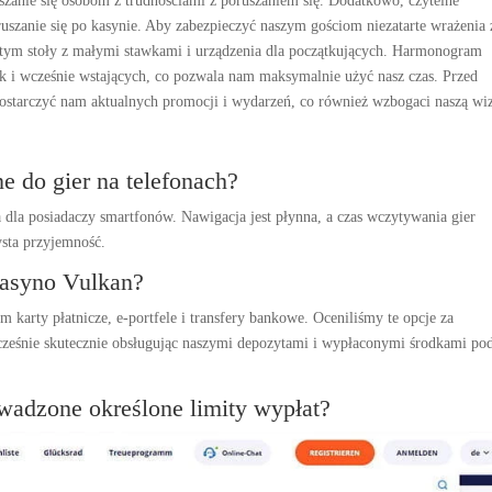
szanie się osobom z trudnościami z poruszaniem się. Dodatkowo, czytelne
uszanie się po kasynie. Aby zabezpieczyć naszym gościom niezatarte wrażenia 
w tym stoły z małymi stawkami i urządzenia dla początkujących. Harmonogram
 i wcześnie wstających, co pozwala nam maksymalnie użyć nasz czas. Przed
ostarczyć nam aktualnych promocji i wydarzeń, co również wzbogaci naszą wiz
 do gier na telefonach?
 dla posiadaczy smartfonów. Nawigacja jest płynna, a czas wczytywania gier
ysta przyjemność.
kasyno Vulkan?
 karty płatnicze, e-portfele i transfery bankowe. Oceniliśmy te opcje za
cześnie skutecznie obsługując naszymi depozytami i wypłaconymi środkami po
wadzone określone limity wypłat?