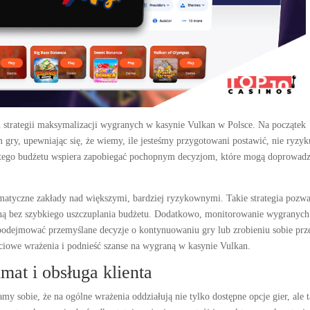
h strategii maksymalizacji wygranych w kasynie Vulkan w Polsce. Na początek
gry, upewniając się, że wiemy, ile jesteśmy przygotowani postawić, nie ryzyk
ie tego budżetu wspiera zapobiegać pochopnym decyzjom, które mogą doprowadz
ematyczne zakłady nad większymi, bardziej ryzykownymi. Takie strategia pozwa
ną bez szybkiego uszczuplania budżetu. Dodatkowo, monitorowanie wygranych
odejmować przemyślane decyzje o kontynuowaniu gry lub zrobieniu sobie prz
ściowe wrażenia i podnieść szanse na wygraną w kasynie Vulkan.
mat i obsługa klienta
 sobie, że na ogólne wrażenia oddziałują nie tylko dostępne opcje gier, ale 