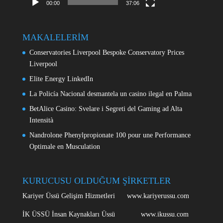
00:00
37:06
MAKALELERİM
Conservatories Liverpool Bespoke Conservatory Prices
Liverpool
Elite Energy LinkedIn
La Policía Nacional desmantela un casino ilegal en Palma
BetAlice Casino: Svelare i Segreti del Gaming ad Alta
Intensità
Nandrolone Phenylpropionate 100 pour une Performance
Optimale en Musculation
KURUCUSU OLDUĞUM ŞİRKETLER
Kariyer Üssü Gelişim Hizmetleri www.kariyerussu.com
İK ÜSSÜ İnsan Kaynakları Üssü www.ikussu.com