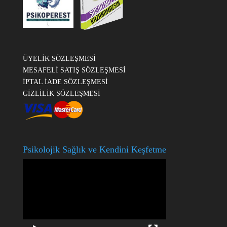
ÜYELİK SÖZLEŞMESİ
MESAFELİ SATIŞ SÖZLEŞMESİ
İPTAL İADE SÖZLEŞMESİ
GİZLİLİK SÖZLEŞMESİ
Psikolojik Sağlık ve Kendini Keşfetme
Video
oynatıcı