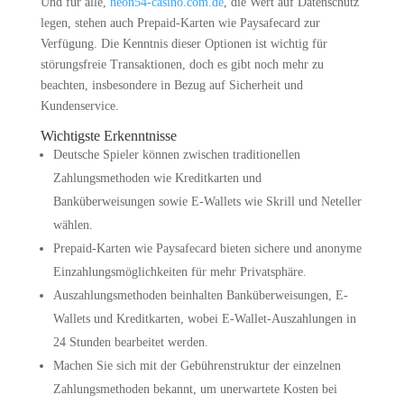
Und für alle,
neon54-casino.com.de
, die Wert auf Datenschutz
legen, stehen auch Prepaid-Karten wie Paysafecard zur
Verfügung. Die Kenntnis dieser Optionen ist wichtig für
störungsfreie Transaktionen, doch es gibt noch mehr zu
beachten, insbesondere in Bezug auf Sicherheit und
Kundenservice.
Wichtigste Erkenntnisse
Deutsche Spieler können zwischen traditionellen
Zahlungsmethoden wie Kreditkarten und
Banküberweisungen sowie E-Wallets wie Skrill und Neteller
wählen.
Prepaid-Karten wie Paysafecard bieten sichere und anonyme
Einzahlungsmöglichkeiten für mehr Privatsphäre.
Auszahlungsmethoden beinhalten Banküberweisungen, E-
Wallets und Kreditkarten, wobei E-Wallet-Auszahlungen in
24 Stunden bearbeitet werden.
Machen Sie sich mit der Gebührenstruktur der einzelnen
Zahlungsmethoden bekannt, um unerwartete Kosten bei