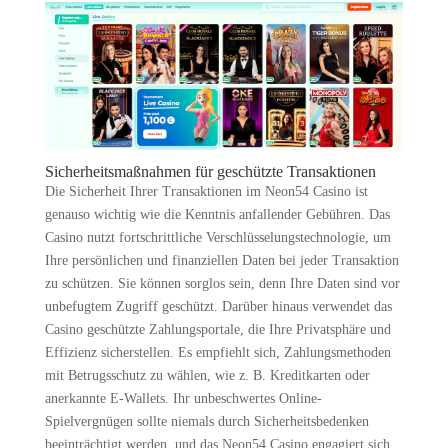
Sicherheitsmaßnahmen für geschützte Transaktionen
Die Sicherheit Ihrer Transaktionen im Neon54 Casino ist
genauso wichtig wie die Kenntnis anfallender Gebühren. Das
Casino nutzt fortschrittliche Verschlüsselungstechnologie, um
Ihre persönlichen und finanziellen Daten bei jeder Transaktion
zu schützen. Sie können sorglos sein, denn Ihre Daten sind vor
unbefugtem Zugriff geschützt. Darüber hinaus verwendet das
Casino geschützte Zahlungsportale, die Ihre Privatsphäre und
Effizienz sicherstellen. Es empfiehlt sich, Zahlungsmethoden
mit Betrugsschutz zu wählen, wie z. B. Kreditkarten oder
anerkannte E-Wallets. Ihr unbeschwertes Online-
Spielvergnügen sollte niemals durch Sicherheitsbedenken
beeinträchtigt werden, und das Neon54 Casino engagiert sich