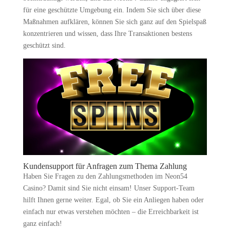
für eine geschützte Umgebung ein. Indem Sie sich über diese
Maßnahmen aufklären, können Sie sich ganz auf den Spielspaß
konzentrieren und wissen, dass Ihre Transaktionen bestens
geschützt sind.
Kundensupport für Anfragen zum Thema Zahlung
Haben Sie Fragen zu den Zahlungsmethoden im Neon54
Casino? Damit sind Sie nicht einsam! Unser Support-Team
hilft Ihnen gerne weiter. Egal, ob Sie ein Anliegen haben oder
einfach nur etwas verstehen möchten – die Erreichbarkeit ist
ganz einfach!