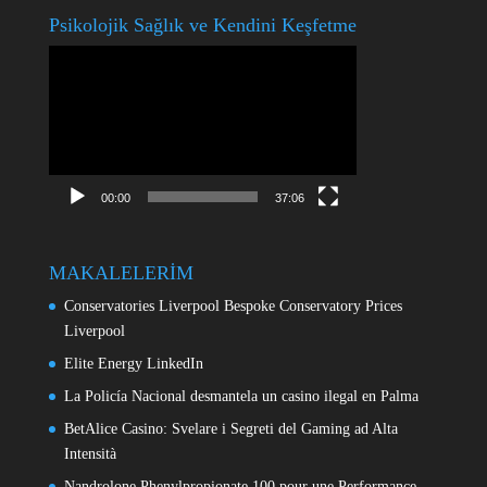
Psikolojik Sağlık ve Kendini Keşfetme
Video
oynatıcı
00:00
37:06
MAKALELERİM
Conservatories Liverpool Bespoke Conservatory Prices
Liverpool
Elite Energy LinkedIn
La Policía Nacional desmantela un casino ilegal en Palma
BetAlice Casino: Svelare i Segreti del Gaming ad Alta
Intensità
Nandrolone Phenylpropionate 100 pour une Performance