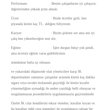
Performans : Benim çalışanlarım iyi çalışıyor,
diğerlerinden yüksek prim almalı.
Ücret : Bizde ücretler gizli, ben
piyasada kimin kaç TL. aldığını biliyorum.
Kariyer : Bizim şirkette zor ama sen iyi
çalış ben yükselteceğim seni söz.
Eğitim : İşler durgun bütçe yok şimdi,
ama ücretsiz eğitim varsa gidebilirsiniz
mümkünse hafta içi olmasın.
ve yukarıdaki düşüncede olan yöneticilere karşı İK
departmanları zamanını çalışanlar arasında kimin kaç dakika
sigara veya tuvalet molasında geçirdiği ile kimin kıyafet
yönetmeliğine uymadığı ile neden yazıldığı belli olmayan ve
sorgulanmayan prosedürlerin uygulanmasıyla geçirmektedir
Özetle İK cılar kendilerini tekrar etmekte, kurallar koyan ve
bu kuralları ödül ceza sistemleri ile uygulamaya çalışan bir