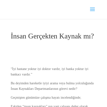
İnsan Gerçekten Kaynak mı?
“İyi hastane yoktur iyi doktor vardır, iyi banka yoktur iyi
bankacı vardır.”
Bu deyimden hareketle iyiyi arama veya bulma yolculuğunda
İnsan Kaynakları Departmanlarının görevi nedir?
Geçmişten günümüze çalışma hayatı incelendiğinde;
Eskiden “insan kaynakları” nın yani çalışanı değer olarak