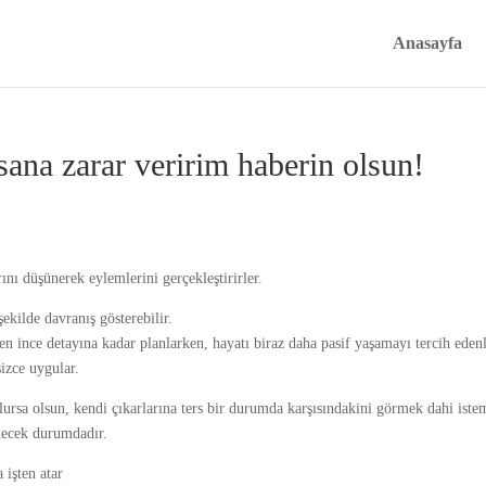
Anasayfa
ana zarar veririm haberin olsun!
ını düşünerek eylemlerini gerçekleştirirler.
ekilde davranış gösterebilir.
n ince detayına kadar planlarken, hayatı biraz daha pasif yaşamayı tercih edenl
sizce uygular.
lursa olsun, kendi çıkarlarına ters bir durumda karşısındakini görmek dahi iste
lecek durumdadır.
 işten atar