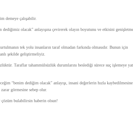
ğim demeye çalışabilir.
m dediğimiz olacak” anlayışına çevirerek olayın boyutunu ve etkisini genişletm
urtulmanın tek yolu insanların taraf olmadan farkında olmasıdır. Bunun için
nlı şekilde geliştirmeliyiz.
üzlüktür. Taraflar tahammülsüzlük durumlarını beslediği sürece suç işlemeye ya
ceğim “benim dediğim olacak” anlayışı, insani değerlerin hızla kaybedilmesine
n zarar görmesine sebep olur.
 çözüm bulabilirsin haberin olsun!