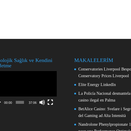
olojik Sağlık ve Kendini
MAKALELERİM
fetme
Conservatories Liverpool Besp
o
Conservatory Prices Liverpool
ıcı
Elite Energy LinkedIn
La Policía Nacional desmantela
casino ilegal en Palma
00:00
37:06
BetAlice Casino: Svelare i Segr
del Gaming ad Alta Intensità
Nandrolone Phenylpropionate 