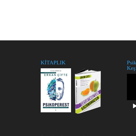
KİTAPLIK
Psik
Keş
Vide
oynat