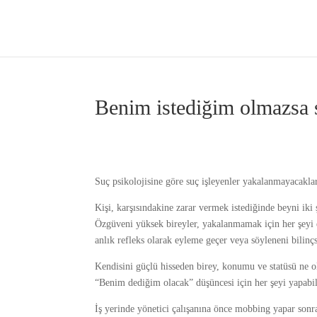
Benim istediğim olmazsa s
Suç psikolojisine göre suç işleyenler yakalanmayacaklar
Kişi, karşısındakine zarar vermek istediğinde beyni iki ş
Özgüveni yüksek bireyler, yakalanmamak için her şeyi e
anlık refleks olarak eyleme geçer veya söyleneni bilinç
Kendisini güçlü hisseden birey, konumu ve statüsü ne o
“Benim dediğim olacak” düşüncesi için her şeyi yapabi
İş yerinde yönetici çalışanına önce mobbing yapar sonra