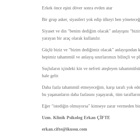
Erkek önce eşini döver sonra evden atar
Bir grup asker, siyasileri yok edip ülkeyi ben yönetece
Siyaset ve din “benim dediğim olacak” anlayışını “bizi
yarayan bir araç olarak kullanılır.
Güçlü biziz ve “bizim dediğimiz olacak” anlayışından k
hepimiz tahammül ve anlayış sınırlarımızı bilinçli ve pla
Suçluların içindeki kin ve nefreti ateşleyen tahammüls
hale gelir.
Daha fazla tahammül etmeyeceğim, karşı tarafı yok ede
bu yaşananların daha fazlasını yaşayarak, tüm tarafları
Eğer “istediğin olmuyorsa” kimseye zarar vermeden bir
Uzm. Klinik Psikolog Erkan ÇİFTE
erkan.cifte@ikussu.com