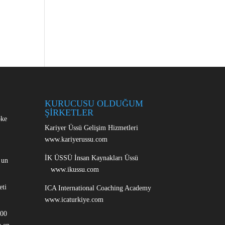
KURUCUSU OLDUĞUM
ŞİRKETLER
oke
Kariyer Üssü Gelişim Hizmetleri
www.kariyerussu.com
İK ÜSSÜ İnsan Kaynakları Üssü
 un
www.ikussu.com
eti
ICA International Coaching Academy
www.icaturkiye.com
100