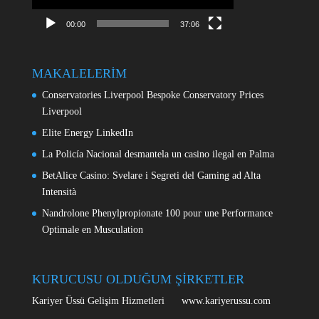
00:00
37:06
MAKALELERİM
Conservatories Liverpool Bespoke Conservatory Prices
Liverpool
Elite Energy LinkedIn
La Policía Nacional desmantela un casino ilegal en Palma
BetAlice Casino: Svelare i Segreti del Gaming ad Alta
Intensità
Nandrolone Phenylpropionate 100 pour une Performance
Optimale en Musculation
KURUCUSU OLDUĞUM ŞİRKETLER
Kariyer Üssü Gelişim Hizmetleri www.kariyerussu.com