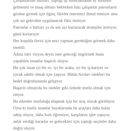
Çalışanlardan bazıları, yaptığı işi umursamadan ay sonunun
gelmesini ve maaş almayı beklerken bazı çalışanlar patronların
gözüne girmek için ilginç fikirler önermeyi ihmal etmiyor ama
çok azı gelecekte uygulanacak fikir üretiyor.
Patronlar o haftayı ya da son ayı kurtaracak stratejiler üretiyor,
günü kurtarıyor.
Her koşulda ilerisi için neyi yapman gerektiğini görmek daha
önemli.
Adına ister vizyon deyin ister geleceği öngörmek bunu
yapabilen insanlar başarılı oluyor.
Bir çok insan iyi bir ev, iyi bir araba, iyi bir iş-kariyer ve
çocuk sahibi olmak için yaşıyor. Bütün hırsları istekleri bu
hedef doğrultusunda gelişiyor.
Başarılı olmayıda bu istekler gibi özünde mutlu olmak için
istiyor.
Bu etkenler mutluluğa ulaşmak için bir araç olarak görülüyor.
Oysa ki mutlu insanlar hayatlarında bu araçlara daha kolay
sahip oluyor, daha hızlı öğreniyor, karşılıksız işler yapıyor,
anlık verdiği kararlar ve gelecekleri için yaptığı seçimler daha
doğru oluyor.